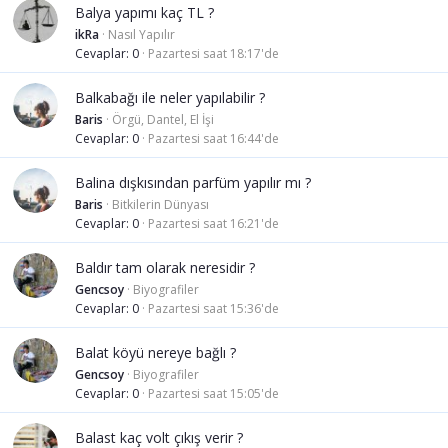
Balya yapımı kaç TL ?
ikRa
Nasıl Yapılır
Cevaplar
0
Pazartesi saat 18:17'de
Balkabağı ile neler yapılabilir ?
Baris
Örgü, Dantel, El İşi
Cevaplar
0
Pazartesi saat 16:44'de
Balina dışkısından parfüm yapılır mı ?
Baris
Bitkilerin Dünyası
Cevaplar
0
Pazartesi saat 16:21'de
Baldır tam olarak neresidir ?
Gencsoy
Biyografiler
Cevaplar
0
Pazartesi saat 15:36'de
Balat köyü nereye bağlı ?
Gencsoy
Biyografiler
Cevaplar
0
Pazartesi saat 15:05'de
Balast kaç volt çıkış verir ?