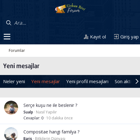
Kayıt ol
Giriş yap
Forumlar
Yeni mesajlar
Neler yeni
Yeni mesajlar
Yeni profil mesajları
Son aktivite
Serçe kuşu ne ile beslenir ?
Sualp
Nasıl Yapılır
Cevaplar
0
10 dakika önce
Compositae hangi familya ?
Baris
Bitkilerin Dünyası