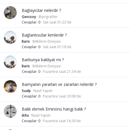
Bağlayıcılar nelerdir ?
Gencsoy
Biyografiler
Cevaplar
0
Salı saat 01:23'de
Bağlantısızlar kimlerdir ?
Baris
Bitkilerin Dünyası
Cevaplar
0
Salı saat 01:18'de
Barbunya bakliyat mı ?
Baris
Bitkilerin Dünyası
Cevaplar
0
Pazartesi saat 21:34'de
Bamyanın yararları ve zararları nelerdir ?
Sualp
Nasıl Yapılır
Cevaplar
0
Pazartesi saat 20:08'de
Balık ekmek Eminönü hangi balık ?
ikRa
Nasıl Yapılır
Cevaplar
0
Pazartesi saat 18:30'de