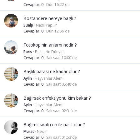
Cevaplar
0
Dün 16:22 da
Bostandere nereye baglı ?
Sualp
Nasıl Yapılır
Cevaplar
0
Dün 12:59 da
Fotokopinin anlamı nedir ?
Baris
Bitkilerin Dünyası
Cevaplar
0
Salı saat 10:00'de
Başlık parası ne kadar olur ?
Aylin
Hayvanlar Alemi
Cevaplar
0
Salı saat 05:48'de
Bağırsak enfeksiyonu kim bakar ?
Aylin
Hayvanlar Alemi
Cevaplar
0
Salı saat 02:31'de
Bağımlı sıralı cümle nasıl olur ?
Murat
Nedir
Cevaplar
0
Salı saat 01:53'de