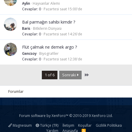
Aylin
Hayvanlar Alemi
Cevaplar
0
Pazartesi saat 15:00'de
Bal parmağın sahibi kimdir ?
Baris
Bitkilerin Dünyası
Cevaplar
0
Pazartesi saat 14:26'de
Flüt çalmak ne demek argo ?
Gencsoy
Biyografiler
Cevaplar
0
Pazartesi saat 12:38'de
Last
1 of 6
Sonraki
Forumlar
Forum software by XenForo™
© 2010-2019 XenForo Ltd.
Magnesium
Türkçe (TR)
İletişim
Koşullar
Gizlilik Politikası
Yardım
Anasayfa
R