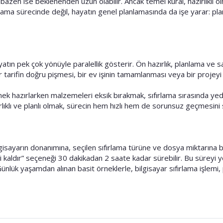
azen ise beklenenden uzun olabilir. Ancak temel kural, hazırlıklı o
rlama sürecinde değil, hayatın genel planlamasında da işe yarar: plan
ın pek çok yönüyle paralellik gösterir. Ön hazırlık, planlama ve sabı
 tarifin doğru pişmesi, bir ev işinin tamamlanması veya bir projeyi 
ek hazırlarken malzemeleri eksik bırakmak, sıfırlama sırasında y
ırlıklı ve planlı olmak, sürecin hem hızlı hem de sorunsuz geçmesini 
isayarın donanımına, seçilen sıfırlama türüne ve dosya miktarına ba
i kaldır” seçeneği 30 dakikadan 2 saate kadar sürebilir. Bu süreyi yö
Günlük yaşamdan alınan basit örneklerle, bilgisayar sıfırlama işlemi