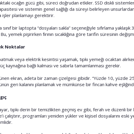
aktaki ocağın gücü gibi, süreci doğrudan etkiler. SSD diskli sistemle
pasitesi ve sistemin genel sağlığı da süreyi belirleyen unsurlardandı
 işler planlamayı gerektirir.
sınıf bir laptopta “dosyaları sakla” seçeneğiyle sıfırlama yaklaşık 3
 Bu, yemek pişirirken fırının sıcaklığına göre tarifin süresinin deği
cek Noktalar
kapatmak veya elektrik kesintisi yaşamak, tıpkı yemeği ocaktan alır
üç kaynağına bağlı kalması ve sabırla tamamlanması gerekir.
ünen ekran, adeta bir zaman çizelgesi gibidir. “Yüzde 10, yüzde 25, 
ünün geri kalanını planlamak ve mümkünse bir fincan kahve eşliğinde
gıç
yar, tıpkı derin bir temizlikten geçmiş ev gibi, ferah ve düzenli bir 
 çalıştırır, programları yeniden yükler ve kişisel dosyalarını eski 
lidir.