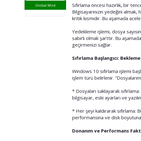
i
Sıfırlama öncesi hazırlık, bir te
Global Mod
Bilgisayarınızın yedeğini almak,
kritik kısmıdır. Bu aşamada acele
Yedekleme işlemi, dosya sayısına
sabırlı olmak şarttır. Bu aşamad
geçirmenizi sağlar.
Sıfırlama Başlangıcı: Bekleme
Windows 10 sıfırlama işlemi başla
işlem türü belirlenir. “Dosyalarımı
* Dosyaları saklayarak sıfırlama:
bilgisayar, eski ayarları ve yazı
* Her şeyi kaldırarak sıfırlama: 
performansına ve disk boyutuna 
Donanım ve Performans Fak