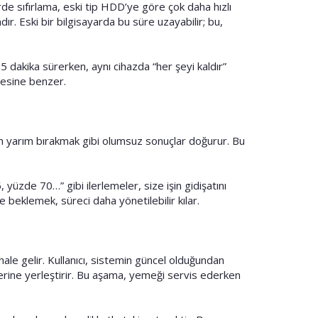
rde sıfırlama, eski tip HDD’ye göre çok daha hızlı
r. Eski bir bilgisayarda bu süre uzayabilir; bu,
5 dakika sürerken, aynı cihazda “her şeyi kaldır”
şmesine benzer.
ken yarım bırakmak gibi olumsuz sonuçlar doğurur. Bu
yüzde 70…” gibi ilerlemeler, size işin gidişatını
 beklemek, süreci daha yönetilebilir kılar.
hale gelir. Kullanıcı, sistemin güncel olduğundan
yerine yerleştirir. Bu aşama, yemeği servis ederken