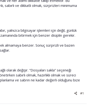
lmak ve her adımı dikkatle takip etmektir. Bu
lı, sabırlı ve dikkatli olmak, sürprizleri minimuma
r, yalnızca bilgisayar işlemleri için değil, günlük
zamanında bitirmek için benzer disiplin gerekir.
edek almamaya benzer. Sonuç sürprizli ve bazen
sağlar.
ğlı olarak değişir. “Dosyaları sakla” seçeneği
netirken sabırlı olmak, hazırlıklı olmak ve süreci
, planlama ve sabrın ne kadar değerli olduğunu bize
#1