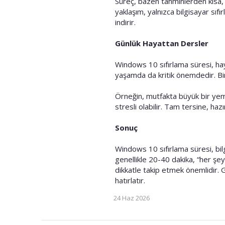
Süreç, bazen tahminlerden kısa, b
yaklaşım, yalnızca bilgisayar sıfı
indirir.
Günlük Hayattan Dersler
Windows 10 sıfırlama süresi, hayat
yaşamda da kritik önemdedir. Bir
Örneğin, mutfakta büyük bir yem
stresli olabilir. Tam tersine, haz
Sonuç
Windows 10 sıfırlama süresi, bilg
genellikle 20-40 dakika, “her şey
dikkatle takip etmek önemlidir. 
hatırlatır.
24 Haz 2026