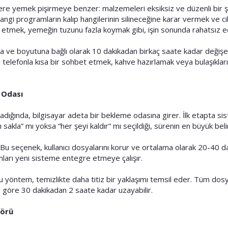
ncere yemek pişirmeye benzer: malzemeleri eksiksiz ve düzenli bir şe
 hangi programların kalıp hangilerinin silineceğine karar vermek ve
 etmek, yemeğin tuzunu fazla koymak gibi, işin sonunda rahatsız edic
 ve boyutuna bağlı olarak 10 dakikadan birkaç saate kadar değişebil
a telefonla kısa bir sohbet etmek, kahve hazırlamak veya bulaşıkl
 Odası
dığında, bilgisayar adeta bir bekleme odasına girer. İlk etapta sist
 sakla” mı yoksa “her şeyi kaldır” mı seçildiği, sürenin en büyük belirl
 Bu seçenek, kullanıcı dosyalarını korur ve ortalama olarak 20-40 d
lımları yeni sisteme entegre etmeye çalışır.
Bu yöntem, temizlikte daha titiz bir yaklaşımı temsil eder. Tüm dosya
göre 30 dakikadan 2 saate kadar uzayabilir.
törü