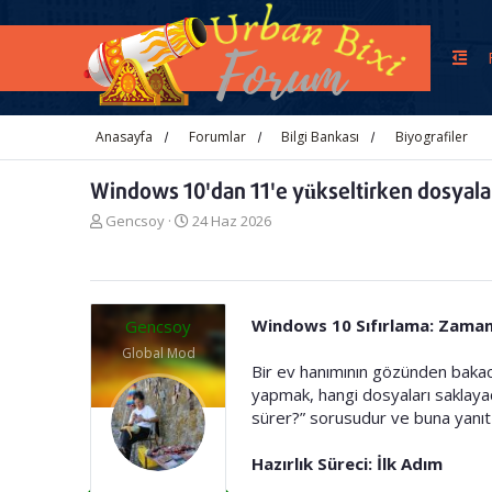
Anasayfa
Forumlar
Bilgi Bankası
Biyografiler
Windows 10'dan 11'e yükseltirken dosyalar 
K
B
Gencsoy
24 Haz 2026
o
a
n
ş
u
l
y
a
u
n
Windows 10 Sıfırlama: Zaman
Gencsoy
b
g
Global Mod
a
ı
Bir ev hanımının gözünden bakac
ş
ç
yapmak, hangi dosyaları saklaya
l
t
sürer?” sorusudur ve buna yanıt
a
a
t
r
a
i
Hazırlık Süreci: İlk Adım
n
h