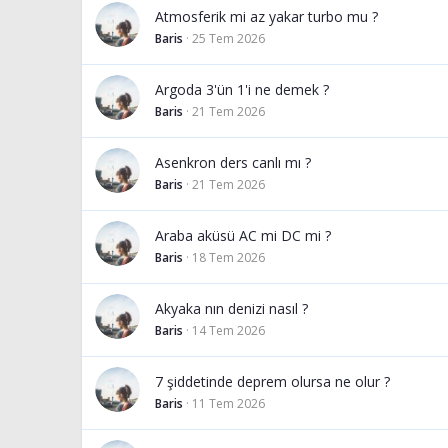
Atmosferik mi az yakar turbo mu ?
Baris
25 Tem 2026
Argoda 3'ün 1'i ne demek ?
Baris
21 Tem 2026
Asenkron ders canlı mı ?
Baris
21 Tem 2026
Araba aküsü AC mi DC mi ?
Baris
18 Tem 2026
Akyaka nın denizi nasıl ?
Baris
14 Tem 2026
7 şiddetinde deprem olursa ne olur ?
Baris
11 Tem 2026