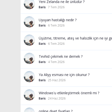
Yeni Zelanda ne ile ünlüdür ?
Baris
7 Tem 2026
Uyuyan hastalığı nedir ?
Baris
6 Tem 2026
Üşütme, titreme, ateş ve halsizlik için ne iyi ge
Baris
6 Tem 2026
Tevhid çekmek ne demek ?
Baris
4 Tem 2026
Ya Aliyy esması ne için okunur ?
Baris
25 Haz 2026
Windows'u etkinleştirmek önemli mi ?
Baris
24 Haz 2026
online diyet fiyatları ?