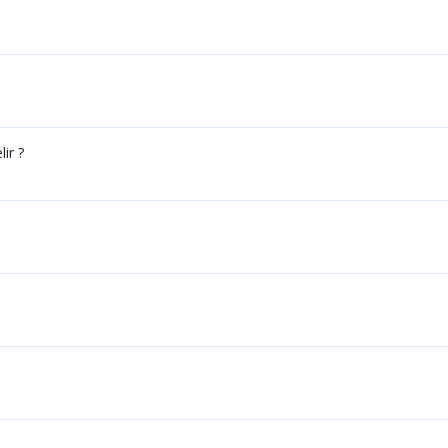
lir ?