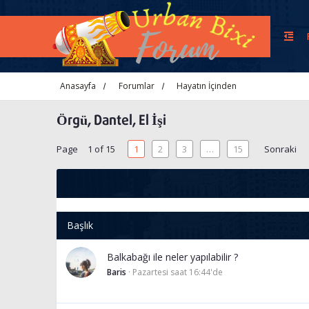
Anasayfa
Forumlar
Hayatın İçinden
Örgü, Dantel, El İşi
Page
1 of 15
1
2
3
…
15
Sonraki
Başlık
Balkabağı ile neler yapılabilir ?
Baris
Pazartesi saat 16:44'de