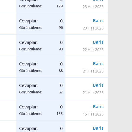
Görüntüleme
129
23 Haz 2026
Cevaplar
0
Baris
Görüntüleme
96
23 Haz 2026
Cevaplar
0
Baris
Görüntüleme
90
22 Haz 2026
Cevaplar
0
Baris
Görüntüleme
88
21 Haz 2026
Cevaplar
0
Baris
Görüntüleme
87
21 Haz 2026
Cevaplar
0
Baris
Görüntüleme
133
15 Haz 2026
Cevaplar
0
Baris