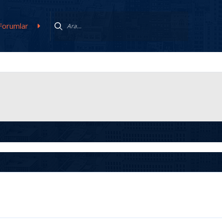
Forumlar