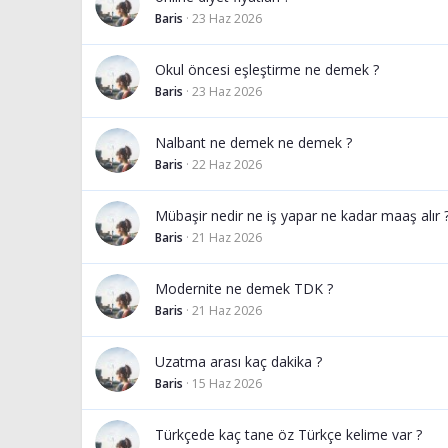
Baris
23 Haz 2026
Okul öncesi eşleştirme ne demek ?
Baris
23 Haz 2026
Nalbant ne demek ne demek ?
Baris
22 Haz 2026
Mübaşir nedir ne iş yapar ne kadar maaş alır 
Baris
21 Haz 2026
Modernite ne demek TDK ?
Baris
21 Haz 2026
Uzatma arası kaç dakika ?
Baris
15 Haz 2026
Türkçede kaç tane öz Türkçe kelime var ?