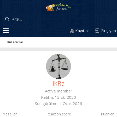
Kayıt ol
Giriş yap
Kullanıcılar
ikRa
Active member
Katılım
12 Eki 2020
Son görülme
4 Ocak 2026
Mesajlar
Reaction score
Puanları