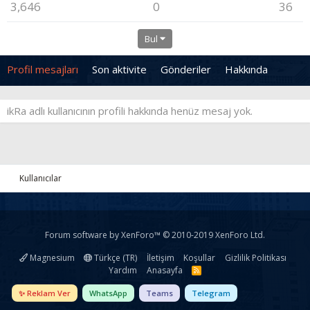
3,646
0
36
Bul
Profil mesajları
Son aktivite
Gönderiler
Hakkında
ikRa adlı kullanıcının profili hakkında henüz mesaj yok.
Kullanıcılar
Forum software by XenForo™
© 2010-2019 XenForo Ltd.
Magnesium
Türkçe (TR)
İletişim
Koşullar
Gizlilik Politikası
Yardım
Anasayfa
R
S
S
✨ Reklam Ver
WhatsApp
Teams
Telegram