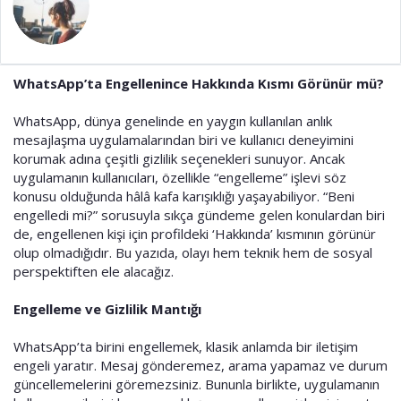
t
r
a
i
n
h
i
WhatsApp’ta Engellenince Hakkında Kısmı Görünür mü?
WhatsApp, dünya genelinde en yaygın kullanılan anlık
mesajlaşma uygulamalarından biri ve kullanıcı deneyimini
korumak adına çeşitli gizlilik seçenekleri sunuyor. Ancak
uygulamanın kullanıcıları, özellikle “engelleme” işlevi söz
konusu olduğunda hâlâ kafa karışıklığı yaşayabiliyor. “Beni
engelledi mi?” sorusuyla sıkça gündeme gelen konulardan biri
de, engellenen kişi için profildeki ‘Hakkında’ kısmının görünür
olup olmadığıdır. Bu yazıda, olayı hem teknik hem de sosyal
perspektiften ele alacağız.
Engelleme ve Gizlilik Mantığı
WhatsApp’ta birini engellemek, klasik anlamda bir iletişim
engeli yaratır. Mesaj gönderemez, arama yapamaz ve durum
güncellemelerini göremezsiniz. Bununla birlikte, uygulamanın