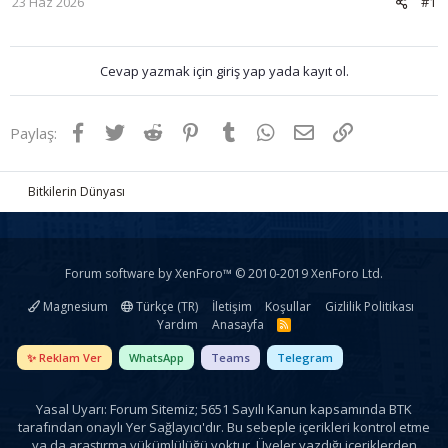
23 Haz 2026
#1
Cevap yazmak için giriş yap yada kayıt ol.
Facebook
Twitter
Reddit
Pinterest
Tumblr
WhatsApp
E-posta
Link
Paylaş:
Bitkilerin Dünyası
Forum software by XenForo™
© 2010-2019 XenForo Ltd.
Magnesium
Türkçe (TR)
İletişim
Koşullar
Gizlilik Politikası
Yardım
Anasayfa
R
S
S
✨ Reklam Ver
WhatsApp
Teams
Telegram
Yasal Uyarı: Forum Sitemiz; 5651 Sayılı Kanun kapsamında BTK
tarafından onaylı Yer Sağlayıcı'dır. Bu sebeple içerikleri kontrol etme
ya da araştırma yükümlülüğü yoktur. Üyeler yazdığı içeriklerden