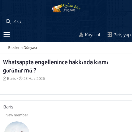
Kayıt ol
Giriş yap
Bitkilerin Dünyası
Whatsappta engellenince hakkında kısmı
görünür mü ?
K
B
Baris
23 Haz 2026
o
a
n
ş
u
l
y
a
u
n
Baris
b
g
New member
a
ı
ş
ç
l
t
a
a