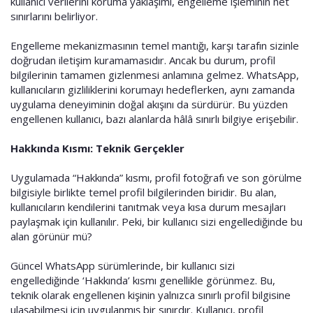
kullanıcı verilerini koruma yaklaşımı, engelleme işleminin net
sınırlarını belirliyor.
Engelleme mekanizmasının temel mantığı, karşı tarafın sizinle
doğrudan iletişim kuramamasıdır. Ancak bu durum, profil
bilgilerinin tamamen gizlenmesi anlamına gelmez. WhatsApp,
kullanıcıların gizliliklerini korumayı hedeflerken, aynı zamanda
uygulama deneyiminin doğal akışını da sürdürür. Bu yüzden
engellenen kullanıcı, bazı alanlarda hâlâ sınırlı bilgiye erişebilir.
Hakkında Kısmı: Teknik Gerçekler
Uygulamada “Hakkında” kısmı, profil fotoğrafı ve son görülme
bilgisiyle birlikte temel profil bilgilerinden biridir. Bu alan,
kullanıcıların kendilerini tanıtmak veya kısa durum mesajları
paylaşmak için kullanılır. Peki, bir kullanıcı sizi engellediğinde bu
alan görünür mü?
Güncel WhatsApp sürümlerinde, bir kullanıcı sizi
engellediğinde ‘Hakkında’ kısmı genellikle görünmez. Bu,
teknik olarak engellenen kişinin yalnızca sınırlı profil bilgisine
ulaşabilmesi için uygulanmış bir sınırdır. Kullanıcı, profil