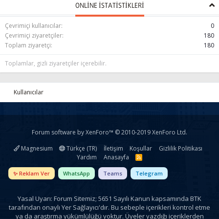
ONLINE ISTATISTIKLERI
Çevrimiçi kullanıcılar
0
Çevrimiçi ziyaretçiler
180
Toplam ziyaretçi
180
Toplamlar, gizli ziyaretçiler içerebilir.
Kullanıcılar
Forum software by XenForo™
© 2010-2019 XenForo Ltd.
Magnesium
Türkçe (TR)
İletişim
Koşullar
Gizlilik Politikası
Yardım
Anasayfa
R
S
S
✨ Reklam Ver
WhatsApp
Teams
Telegram
Yasal Uyarı: Forum Sitemiz; 5651 Sayılı Kanun kapsamında BTK
tarafından onaylı Yer Sağlayıcı'dır. Bu sebeple içerikleri kontrol etme
ya da araştırma yükümlülüğü yoktur. Üyeler yazdığı içeriklerden