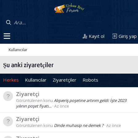
Kayıt ol
Giriş yap
Kullanıcılar
Şu anki ziyaretçiler
Herkes
Kullanıcılar
Ziyaretçiler
Robots
Ziyaretçi
Görüntülenen konu
Alışveriş poşetine artırım geldi: İşte 2023
yılının poşet fiyatı…
Az önce
Ziyaretçi
Görüntülenen konu
Dinde muhasip ne demek ?
Az önce