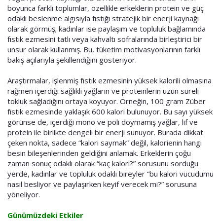
boyunca farklı toplumlar, özellikle erkeklerin protein ve güç
odaklı beslenme algısıyla fıstığı stratejik bir enerji kaynağı
olarak görmüş; kadınlar ise paylaşım ve topluluk bağlamında
fıstık ezmesini tatlı veya kahvaltı sofralarında birleştirici bir
unsur olarak kullanmış. Bu, tüketim motivasyonlarının farklı
bakış açılarıyla şekillendiğini gösteriyor.
Araştırmalar, işlenmiş fıstık ezmesinin yüksek kalorili olmasına
rağmen içerdiği sağlıklı yağların ve proteinlerin uzun süreli
tokluk sağladığını ortaya koyuyor. Örneğin, 100 gram Züber
fıstık ezmesinde yaklaşık 600 kalori bulunuyor. Bu sayı yüksek
görünse de, içerdiği mono ve poli doymamış yağlar, lif ve
protein ile birlikte dengeli bir enerji sunuyor. Burada dikkat
çeken nokta, sadece “kalori saymak” değil, kalorienin hangi
besin bileşenlerinden geldiğini anlamak. Erkeklerin çoğu
zaman sonuç odaklı olarak “kaç kalori?” sorusunu sorduğu
yerde, kadınlar ve topluluk odaklı bireyler “bu kalori vücudumu
nasıl besliyor ve paylaşırken keyif verecek mi?” sorusuna
yöneliyor.
Günümüzdeki Etkiler