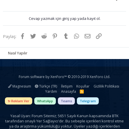
Cevap yazmak için giriş yap yada kayıt ol.
Facebook
Twitter
Reddit
Pinterest
Tumblr
WhatsApp
E-posta
Link
Paylaş:
Nasıl Yapılır
Forum software by XenForo™
© 2010-2019 XenForo Ltd.
Magnesium
Türkçe (TR)
İletişim
Koşullar
Gizlilik Politikası
Yardım
Anasayfa
R
S
S
✨ Reklam Ver
WhatsApp
Teams
Telegram
Yasal Uyarı: Forum Sitemiz; 5651 Sayılı Kanun kapsamında BTK
tarafından onaylı Yer Sağlayıcı'dır. Bu sebeple içerikleri kontrol etme
ya da araştırma yükümlülüğü yoktur. Üyeler yazdığı içeriklerden