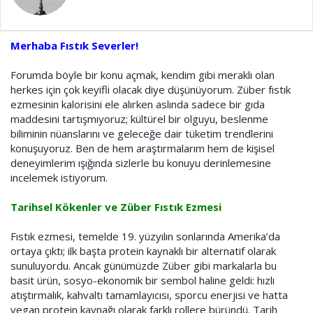
a
i
n
h
i
Merhaba Fıstık Severler!
Forumda böyle bir konu açmak, kendim gibi meraklı olan
herkes için çok keyifli olacak diye düşünüyorum. Züber fıstık
ezmesinin kalorisini ele alırken aslında sadece bir gıda
maddesini tartışmıyoruz; kültürel bir olguyu, beslenme
biliminin nüanslarını ve geleceğe dair tüketim trendlerini
konuşuyoruz. Ben de hem araştırmalarım hem de kişisel
deneyimlerim ışığında sizlerle bu konuyu derinlemesine
incelemek istiyorum.
Tarihsel Kökenler ve Züber Fıstık Ezmesi
Fıstık ezmesi, temelde 19. yüzyılın sonlarında Amerika’da
ortaya çıktı; ilk başta protein kaynaklı bir alternatif olarak
sunuluyordu. Ancak günümüzde Züber gibi markalarla bu
basit ürün, sosyo-ekonomik bir sembol haline geldi: hızlı
atıştırmalık, kahvaltı tamamlayıcısı, sporcu enerjisi ve hatta
vegan protein kaynağı olarak farklı rollere büründü. Tarih