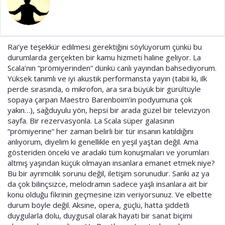
t
r
a
i
n
h
i
Rai’ye teşekkür edilmesi gerektiğini söylüyorum çünkü bu
durumlarda gerçekten bir kamu hizmeti haline geliyor. La
Scala’nın “prömiyerinden” dünkü canlı yayından bahsediyorum.
Yüksek tanımlı ve iyi akustik performansta yayın (tabii ki, ilk
perde sırasında, o mikrofon, ara sıra büyük bir gürültüyle
sopaya çarpan Maestro Barenboim’in podyumuna çok
yakın…), sağduyulu yön, hepsi bir arada güzel bir televizyon
sayfa. Bir rezervasyonla. La Scala süper galasının
“prömiyerine” her zaman belirli bir tür insanın katıldığını
anlıyorum, diyelim ki genellikle en yeşil yaştan değil. Ama
gösteriden önceki ve aradaki tüm konuşmaları ve yorumları
altmış yaşından küçük olmayan insanlara emanet etmek niye?
Bu bir ayrımcılık sorunu değil, iletişim sorunudur. Sanki az ya
da çok bilinçsizce, melodramın sadece yaşlı insanlara ait bir
konu olduğu fikrinin geçmesine izin veriyorsunuz. Ve elbette
durum böyle değil. Aksine, opera, güçlü, hatta şiddetli
duygularla dolu, duygusal olarak hayati bir sanat biçimi