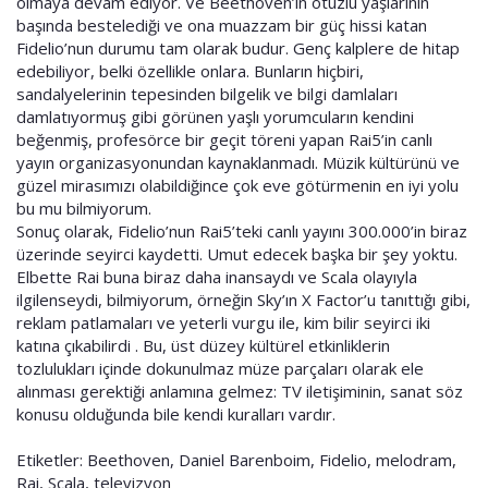
olmaya devam ediyor. Ve Beethoven’ın otuzlu yaşlarının
başında bestelediği ve ona muazzam bir güç hissi katan
Fidelio’nun durumu tam olarak budur. Genç kalplere de hitap
edebiliyor, belki özellikle onlara. Bunların hiçbiri,
sandalyelerinin tepesinden bilgelik ve bilgi damlaları
damlatıyormuş gibi görünen yaşlı yorumcuların kendini
beğenmiş, profesörce bir geçit töreni yapan Rai5’in canlı
yayın organizasyonundan kaynaklanmadı. Müzik kültürünü ve
güzel mirasımızı olabildiğince çok eve götürmenin en iyi yolu
bu mu bilmiyorum.
Sonuç olarak, Fidelio’nun Rai5’teki canlı yayını 300.000’in biraz
üzerinde seyirci kaydetti. Umut edecek başka bir şey yoktu.
Elbette Rai buna biraz daha inansaydı ve Scala olayıyla
ilgilenseydi, bilmiyorum, örneğin Sky’ın X Factor’u tanıttığı gibi,
reklam patlamaları ve yeterli vurgu ile, kim bilir seyirci iki
katına çıkabilirdi . Bu, üst düzey kültürel etkinliklerin
tozlulukları içinde dokunulmaz müze parçaları olarak ele
alınması gerektiği anlamına gelmez: TV iletişiminin, sanat söz
konusu olduğunda bile kendi kuralları vardır.
Etiketler: Beethoven, Daniel Barenboim, Fidelio, melodram,
Rai, Scala, televizyon