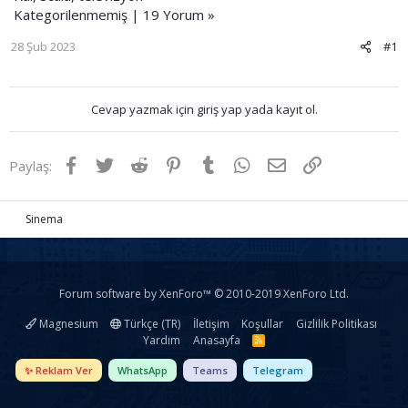
Kategorilenmemiş | 19 Yorum »
28 Şub 2023
#1
Cevap yazmak için giriş yap yada kayıt ol.
Facebook
Twitter
Reddit
Pinterest
Tumblr
WhatsApp
E-posta
Link
Paylaş:
Sinema
Forum software by XenForo™
© 2010-2019 XenForo Ltd.
Magnesium
Türkçe (TR)
İletişim
Koşullar
Gizlilik Politikası
Yardım
Anasayfa
R
S
S
✨ Reklam Ver
WhatsApp
Teams
Telegram