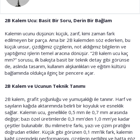
a
i
n
h
i
2B Kalem Ucu: Basit Bir Soru, Derin Bir Bağlam
Kalemin ucunu düşünün: küçük, zarif, kimi zaman fark
edilmeyen bir parça. Ama bir 2B kalemden söz ederken, bu
küçük unsur, çizdiğimiz çizgilerin, not aldığımız bilgilerin ve
yaptığımız işlerin temel aracına dönüşür. “2B kalem ucu kaç
mm?” sorusu, ilk bakışta basit bir teknik detay gibi görünse
de, aslında tasarım, kullanım alışkanlıkları ve eğitim kültürü
bağlamında oldukça ilginç bir pencere açar.
2B Kalem ve Ucunun Teknik Tanımı
2B kalem, grafit yoğunluğu ve yumuşaklığı ile tanınır. Harf ve
sayıların kağıda aktarımında belirli bir koyuluk ve esneklik
sağlar. Kalemin ucu, genellikle 0,5 mm ile 0,7 mm arasında
değişir; bazı özel üretimlerde 0,3 mm’den 1,0 mm’ye kadar
çeşitler bulunabilir. Bu milimetre farkı, yazı ve çizim pratiğini
doğrudan etkiler. Küçük gibi görünen 0,1 mm’lik fark, kalemin
kağıt üzerindeki performansını, çizgilerin netliğini ve hatta göz