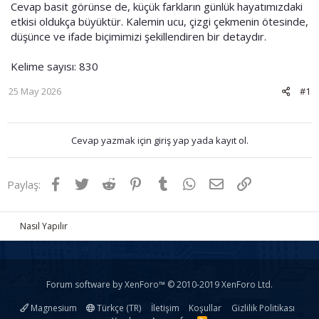
Cevap basit görünse de, küçük farkların günlük hayatımızdaki
etkisi oldukça büyüktür. Kalemin ucu, çizgi çekmenin ötesinde,
düşünce ve ifade biçimimizi şekillendiren bir detaydır.
Kelime sayısı: 830
25 May 2026
#1
Cevap yazmak için giriş yap yada kayıt ol.
Facebook
Twitter
Reddit
Pinterest
Tumblr
WhatsApp
E-posta
Link
Paylaş:
Nasıl Yapılır
Forum software by XenForo™
© 2010-2019 XenForo Ltd.
Magnesium
Türkçe (TR)
İletişim
Koşullar
Gizlilik Politikası