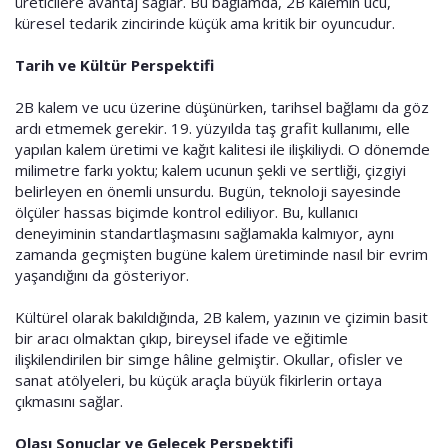
üreticilere avantaj sağlar. Bu bağlamda, 2B kalemin ucu,
küresel tedarik zincirinde küçük ama kritik bir oyuncudur.
Tarih ve Kültür Perspektifi
2B kalem ve ucu üzerine düşünürken, tarihsel bağlamı da göz
ardı etmemek gerekir. 19. yüzyılda taş grafit kullanımı, elle
yapılan kalem üretimi ve kağıt kalitesi ile ilişkiliydi. O dönemde
milimetre farkı yoktu; kalem ucunun şekli ve sertliği, çizgiyi
belirleyen en önemli unsurdu. Bugün, teknoloji sayesinde
ölçüler hassas biçimde kontrol ediliyor. Bu, kullanıcı
deneyiminin standartlaşmasını sağlamakla kalmıyor, aynı
zamanda geçmişten bugüne kalem üretiminde nasıl bir evrim
yaşandığını da gösteriyor.
Kültürel olarak bakıldığında, 2B kalem, yazının ve çizimin basit
bir aracı olmaktan çıkıp, bireysel ifade ve eğitimle
ilişkilendirilen bir simge hâline gelmiştir. Okullar, ofisler ve
sanat atölyeleri, bu küçük araçla büyük fikirlerin ortaya
çıkmasını sağlar.
Olası Sonuçlar ve Gelecek Perspektifi