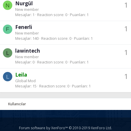
Nurgül
1
N
New member
Mesajlar
1
Reaction score
0
Puanları
1
Fenerli
1
F
New member
Mesajlar
140
Reaction score
0
Puanları
1
lawintech
1
L
New member
Mesajlar
0
Reaction score
0
Puanları
1
Leila
1
L
Global Mod
Mesajlar
15
Reaction score
0
Puanları
1
Kullanıcılar
Forum software by XenForo™
© 2010-2019 XenForo Ltd.