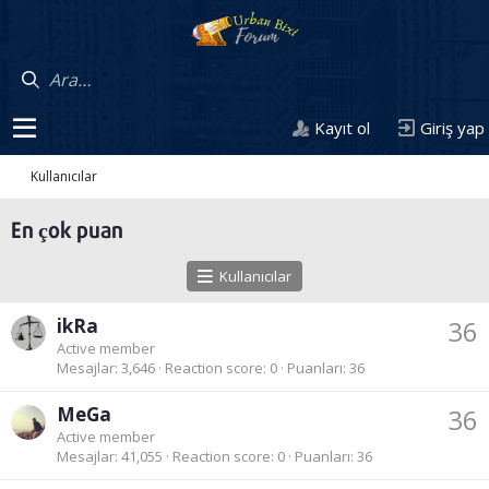
Kayıt ol
Giriş yap
Kullanıcılar
En çok puan
Kullanıcılar
ikRa
36
Active member
Mesajlar
3,646
Reaction score
0
Puanları
36
MeGa
36
Active member
Mesajlar
41,055
Reaction score
0
Puanları
36