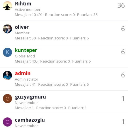
Rıhtım
36
Active member
Mesajlar
10,491
Reaction score
0
Puanları
36
oliver
6
Member
Mesajlar
50
Reaction score
0
Puanları
6
kunteper
6
K
Global Mod
Mesajlar
405
Reaction score
0
Puanları
6
admin
6
Administrator
Mesajlar
41
Reaction score
0
Puanları
6
guzyagmuru
1
G
New member
Mesajlar
1
Reaction score
0
Puanları
1
cambazoglu
1
C
New member