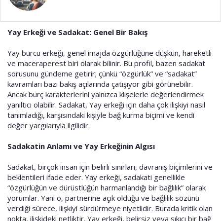
a
i
n
h
i
Yay Erkeği ve Sadakat: Genel Bir Bakış
Yay burcu erkeği, genel imajda özgürlüğüne düşkün, hareketli
ve maceraperest biri olarak bilinir. Bu profil, bazen sadakat
sorusunu gündeme getirir; çünkü “özgürlük” ve “sadakat”
kavramları bazı bakış açılarında çatışıyor gibi görünebilir.
Ancak burç karakterlerini yalnızca klişelerle değerlendirmek
yanıltıcı olabilir. Sadakat, Yay erkeği için daha çok ilişkiyi nasıl
tanımladığı, karşısındaki kişiyle bağ kurma biçimi ve kendi
değer yargılarıyla ilgilidir.
Sadakatin Anlamı ve Yay Erkeğinin Algısı
Sadakat, birçok insan için belirli sınırları, davranış biçimlerini ve
beklentileri ifade eder. Yay erkeği, sadakati genellikle
“özgürlüğün ve dürüstlüğün harmanlandığı bir bağlılık” olarak
yorumlar. Yani o, partnerine açık olduğu ve bağlılık sözünü
verdiği sürece, ilişkiyi sürdürmeye niyetlidir. Burada kritik olan
nokta, ilişkideki netliktir. Yay erkeği, belirsiz veya sıkıcı bir bağ