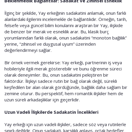
Beklenmedik Bağlantılar: Sadakat ve Zihinsel Esneklik
İlginç bir şekilde, Yay erkeğinin sadakatini anlamak, onun farklı
alanlardaki ilgilerini incelemekle de bağlantılıdır. Örneğin, tarih,
felsefe veya güncel bilim konularını araştıran bir Yay, ilişkide
de benzer bir merak ve esneklik arar. Bu, klasik burç
yorumlarından farklı olarak, onun sadakatini “monoton bağlılık”
yerine, “zihinsel ve duygusal uyum” üzerinden
değerlendirmeyi sağlar.
Bir örnek vermek gerekirse: Yay erkeği, partnerinin iş veya
hobileriyle ilgili merak gösterebilir ve bunu öğrenme süreci
olarak deneyimler. Bu, onun sadakatini pekiştiren bir
faktördür. İlişkiyi sadece rutin bir bağ olarak değil, sürekli
keşfedilen bir alan olarak gördüğünde, bağlılık daha sağlam bir
zemine oturur. Bu perspektif, hem romantik ilişkiler hem de
uzun süreli arkadaşlıklar için geçerlidir.
Uzun Vadeli İlişkilerde Sadakatin İncelikleri
Yay erkeği için uzun vadeli ilişkiler, sadece söz veya rutinlerle
sınırlı değildir. Onun sadakati, karşılıklı anlayış, ortak hedefler