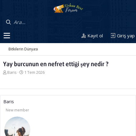
Kayıt ol
Giriş yap
Bitkilerin Dünyası
Yay burcunun en nefret ettiği şey nedir ?
K
B
Baris
1 Tem 2026
o
a
n
ş
u
l
y
a
u
n
Baris
b
g
New member
a
ı
ş
ç
l
t
a
a
t
r