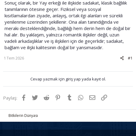
Sonuç olarak, bir Yay erkeği ile ilişkide sadakat, klasik bağlılık
tanımlarının ötesine geçer. Fiziksel veya sosyal
kısıtlamalardan ziyade, anlayış, ortak ilgi alanları ve sürekli
yenilenme üzerinden şekillenir. Ona alan tanındığında ve
merakı desteklendiğinde, bağlılığı hem derin hem de doğal bir
hal alır. Bu yaklaşım, yalnızca romantik ilişkiler değil, uzun
vadeli arkadaşlıklar ve iş ilişkileri için de geçerlidir; sadakat,
bağlam ve ilişki kalitesinin doğal bir yansımasıdır.
1 Tem 2026
#1
Cevap yazmak için giriş yap yada kayıt ol.
Facebook
Twitter
Reddit
Pinterest
Tumblr
WhatsApp
E-posta
Link
Paylaş:
Bitkilerin Dünyası