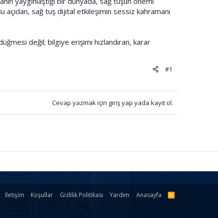
manın yaygınlaştığı bir dünyada, sağ tuşun önemi
u açıdan, sağ tuş dijital etkileşimin sessiz kahramanı
düğmesi değil; bilgiye erişimi hızlandıran, karar
#1
Cevap yazmak için giriş yap yada kayıt ol.
İletişim
Koşullar
Gizlilik Politikası
Yardım
Anasayfa
R
S
S