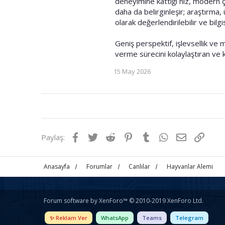
deneyimine kattığı hız, modern ç
daha da belirginleşir; araştırma,
olarak değerlendirilebilir ve bilgisa
Geniş perspektif, işlevsellik ve m
verme sürecini kolaylaştıran ve k
15 May 2026
Facebook
Twitter
Reddit
Pinterest
Tumblr
WhatsApp
E-posta
Link
Paylaş:
Anasayfa
Forumlar
Canlılar
Hayvanlar Alemi
Forum software by XenForo™
© 2010-2019 XenForo Ltd.
✨ Reklam Ver
WhatsApp
Teams
Telegram