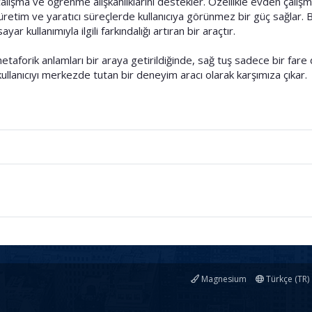
alışma ve öğrenme alışkanlıklarını destekler. Özellikle evden çalış
 üretim ve yaratıcı süreçlerde kullanıcıya görünmez bir güç sağlar. B
yar kullanımıyla ilgili farkındalığı artıran bir araçtır.
etaforik anlamları bir araya getirildiğinde, sağ tuş sadece bir fare 
ullanıcıyı merkezde tutan bir deneyim aracı olarak karşımıza çıkar.
Magnesium
Türkçe (TR)