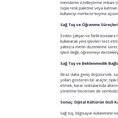
menülerini özelleştirme imkanı su
tuşla renk paletine veya katman s
kullanıcıyı merkeze koyma açıs
Sağ Tuş ve Öğrenme Süreçler
Evden çalışan ve farklı konulara 
kullanarak yeni işlevleri test et
yalnızca metin düzenleme sürecin
işlevi değil, öğrenmeyi destekle
Sağ Tuş ve Beklenmedik Bağla
Biraz daha geniş düşünürsek, sağ 
yolları gösteren bir araçtır; tıpk
etmek, karar noktalarında alternat
yönetme becerisini de semboliz
Sonuç: Dijital Kültürün Gizli 
Sağ tuş, bilgisayar kullanımının be