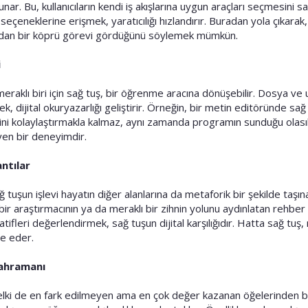
nar. Bu, kullanıcıların kendi iş akışlarına uygun araçları seçmesini 
eçeneklerine erişmek, yaratıcılığı hızlandırır. Buradan yola çıkarak,
ından bir köprü görevi gördüğünü söylemek mümkün.
i
meraklı biri için sağ tuş, bir öğrenme aracına dönüşebilir. Dosya v
mek, dijital okuryazarlığı geliştirir. Örneğin, bir metin editöründe s
i kolaylaştırmakla kalmaz, aynı zamanda programın sunduğu olasılıkl
yen bir deneyimdir.
ntılar
tuşun işlevi hayatın diğer alanlarına da metaforik bir şekilde taşına
ı bir araştırmacının ya da meraklı bir zihnin yolunu aydınlatan rehber
ifleri değerlendirmek, sağ tuşun dijital karşılığıdır. Hatta sağ tuş, 
e eder.
Kahramanı
lki de en fark edilmeyen ama en çok değer kazanan öğelerinden biridir. İ