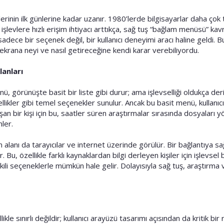
erinin ilk günlerine kadar uzanır. 1980’lerde bilgisayarlar daha çok t
farklı işlevlere hızlı erişim ihtiyacı arttıkça, sağ tuş “bağlam menüs
k sadece bir seçenek değil, bir kullanıcı deneyimi aracı haline geldi. 
cı, ekrana neyi ve nasıl getireceğine kendi karar verebiliyordu.
anları
nü, görünüşte basit bir liste gibi durur; ama işlevselliği oldukça de
özellikler gibi temel seçenekler sunulur. Ancak bu basit menü, kullanıc
alışan bir kişi için bu, saatler süren araştırmalar sırasında dosyaları
ler.
ım alanı da tarayıcılar ve internet üzerinde görülür. Bir bağlantıya
Bu, özellikle farklı kaynaklardan bilgi derleyen kişiler için işlevsel
ili seçeneklerle mümkün hale gelir. Dolayısıyla sağ tuş, araştırma
ikle sınırlı değildir; kullanıcı arayüzü tasarımı açısından da kritik bi