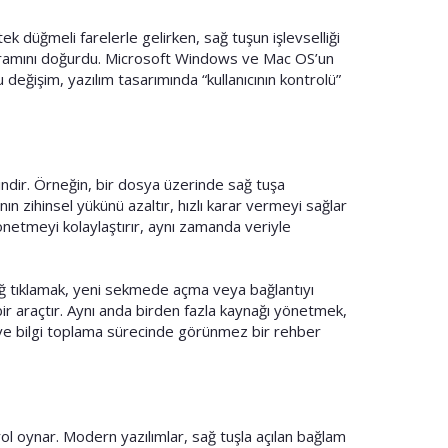
ek düğmeli farelerle gelirken, sağ tuşun işlevselliği
ü” kavramını doğurdu. Microsoft Windows ve Mac OS’un
Bu değişim, yazılım tasarımında “kullanıcının kontrolü”
rindir. Örneğin, bir dosya üzerinde sağ tuşa
ının zihinsel yükünü azaltır, hızlı karar vermeyi sağlar
 yönetmeyi kolaylaştırır, aynı zamanda veriyle
 sağ tıklamak, yeni sekmede açma veya bağlantıyı
 bir araçtır. Aynı anda birden fazla kaynağı yönetmek,
 ve bilgi toplama sürecinde görünmez bir rehber
r rol oynar. Modern yazılımlar, sağ tuşla açılan bağlam