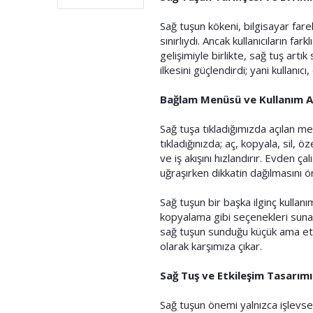
i
Sağ tuşun kökeni, bilgisayar farel
sınırlıydı. Ancak kullanıcıların 
gelişimiyle birlikte, sağ tuş artı
ilkesini güçlendirdi; yani kullanı
Bağlam Menüsü ve Kullanım Al
Sağ tuşa tıkladığımızda açılan me
tıkladığınızda; aç, kopyala, sil, 
ve iş akışını hızlandırır. Evden ç
uğraşırken dikkatin dağılmasını ön
Sağ tuşun bir başka ilginç kullan
kopyalama gibi seçenekleri sunar. 
sağ tuşun sunduğu küçük ama etk
olarak karşımıza çıkar.
Sağ Tuş ve Etkileşim Tasarımı
Sağ tuşun önemi yalnızca işlevsell