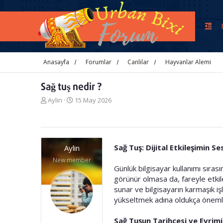
Anasayfa
Forumlar
Canlılar
Hayvanlar Alemi
Sağ tuş nedir ?
K
B
Aylin
15 May 2026
o
a
n
ş
u
l
y
a
u
n
Sağ Tuş: Dijital Etkileşimin S
Aylin
b
g
New member
a
ı
Günlük bilgisayar kullanımı sıra
ş
ç
görünür olmasa da, fareyle etkileş
l
t
sunar ve bilgisayarın karmaşık işle
a
a
t
r
yükseltmek adına oldukça önemli
a
i
n
h
Sağ Tuşun Tarihçesi ve Evrimi