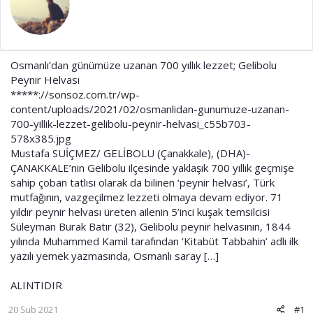
t
r
a
i
n
h
i
Osmanlı’dan günümüze uzanan 700 yıllık lezzet; Gelibolu
Peynir Helvası
*****://sonsoz.com.tr/wp-
content/uploads/2021/02/osmanlidan-gunumuze-uzanan-
700-yillik-lezzet-gelibolu-peynir-helvasi_c55b703-
578x385.jpg
Mustafa SUİÇMEZ/ GELİBOLU (Çanakkale), (DHA)-
ÇANAKKALE’nin Gelibolu ilçesinde yaklaşık 700 yıllık geçmişe
sahip çoban tatlısı olarak da bilinen ‘peynir helvası’, Türk
mutfağının, vazgeçilmez lezzeti olmaya devam ediyor. 71
yıldır peynir helvası üreten ailenin 5’inci kuşak temsilcisi
Süleyman Burak Batır (32), Gelibolu peynir helvasının, 1844
yılında Muhammed Kamil tarafından ‘Kitabüt Tabbahin’ adlı ilk
yazılı yemek yazmasında, Osmanlı saray […]
ALINTIDIR
20 Şub 2021
#1