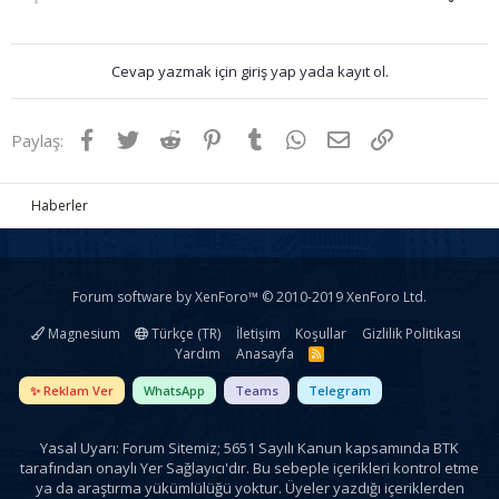
Cevap yazmak için giriş yap yada kayıt ol.
Facebook
Twitter
Reddit
Pinterest
Tumblr
WhatsApp
E-posta
Link
Paylaş:
Haberler
Forum software by XenForo™
© 2010-2019 XenForo Ltd.
Magnesium
Türkçe (TR)
İletişim
Koşullar
Gizlilik Politikası
Yardım
Anasayfa
R
S
S
✨ Reklam Ver
WhatsApp
Teams
Telegram
Yasal Uyarı: Forum Sitemiz; 5651 Sayılı Kanun kapsamında BTK
tarafından onaylı Yer Sağlayıcı'dır. Bu sebeple içerikleri kontrol etme
ya da araştırma yükümlülüğü yoktur. Üyeler yazdığı içeriklerden