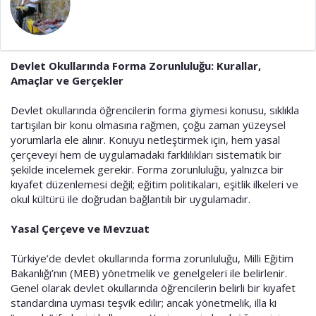
t
r
a
i
n
h
i
Devlet Okullarında Forma Zorunluluğu: Kurallar,
Amaçlar ve Gerçekler
Devlet okullarında öğrencilerin forma giymesi konusu, sıklıkla
tartışılan bir konu olmasına rağmen, çoğu zaman yüzeysel
yorumlarla ele alınır. Konuyu netleştirmek için, hem yasal
çerçeveyi hem de uygulamadaki farklılıkları sistematik bir
şekilde incelemek gerekir. Forma zorunluluğu, yalnızca bir
kıyafet düzenlemesi değil; eğitim politikaları, eşitlik ilkeleri ve
okul kültürü ile doğrudan bağlantılı bir uygulamadır.
Yasal Çerçeve ve Mevzuat
Türkiye’de devlet okullarında forma zorunluluğu, Milli Eğitim
Bakanlığı’nın (MEB) yönetmelik ve genelgeleri ile belirlenir.
Genel olarak devlet okullarında öğrencilerin belirli bir kıyafet
standardına uyması teşvik edilir; ancak yönetmelik, illa ki