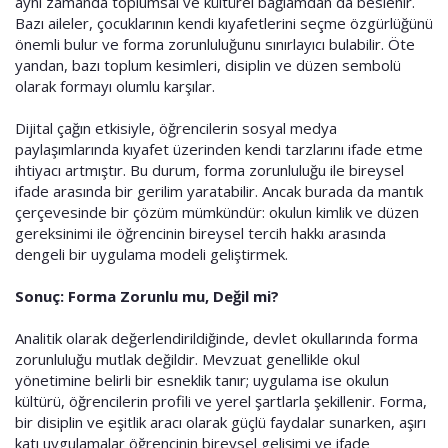
aynı zamanda toplumsal ve kültürel bağlamdan da beslenir.
Bazı aileler, çocuklarının kendi kıyafetlerini seçme özgürlüğünü
önemli bulur ve forma zorunluluğunu sınırlayıcı bulabilir. Öte
yandan, bazı toplum kesimleri, disiplin ve düzen sembolü
olarak formayı olumlu karşılar.
Dijital çağın etkisiyle, öğrencilerin sosyal medya
paylaşımlarında kıyafet üzerinden kendi tarzlarını ifade etme
ihtiyacı artmıştır. Bu durum, forma zorunluluğu ile bireysel
ifade arasında bir gerilim yaratabilir. Ancak burada da mantık
çerçevesinde bir çözüm mümkündür: okulun kimlik ve düzen
gereksinimi ile öğrencinin bireysel tercih hakkı arasında
dengeli bir uygulama modeli geliştirmek.
Sonuç: Forma Zorunlu mu, Değil mi?
Analitik olarak değerlendirildiğinde, devlet okullarında forma
zorunluluğu mutlak değildir. Mevzuat genellikle okul
yönetimine belirli bir esneklik tanır; uygulama ise okulun
kültürü, öğrencilerin profili ve yerel şartlarla şekillenir. Forma,
bir disiplin ve eşitlik aracı olarak güçlü faydalar sunarken, aşırı
katı uygulamalar öğrencinin bireysel gelişimi ve ifade