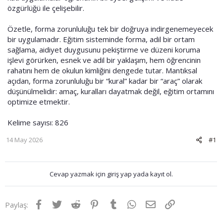
özgürlüğü ile çelişebilir.
Özetle, forma zorunluluğu tek bir doğruya indirgenemeyecek
bir uygulamadır. Eğitim sisteminde forma, adil bir ortam
sağlama, aidiyet duygusunu pekiştirme ve düzeni koruma
işlevi görürken, esnek ve adil bir yaklaşım, hem öğrencinin
rahatını hem de okulun kimliğini dengede tutar. Mantıksal
açıdan, forma zorunluluğu bir “kural” kadar bir “araç” olarak
düşünülmelidir: amaç, kuralları dayatmak değil, eğitim ortamını
optimize etmektir.
Kelime sayısı: 826
14 May 2026
#1
Cevap yazmak için giriş yap yada kayıt ol.
Facebook
Twitter
Reddit
Pinterest
Tumblr
WhatsApp
E-posta
Link
Paylaş: