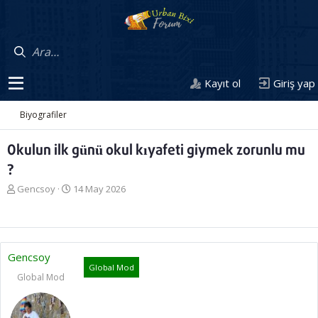
Kayıt ol
Giriş yap
Biyografiler
Okulun ilk günü okul kıyafeti giymek zorunlu mu
?
K
B
Gencsoy
14 May 2026
o
a
n
ş
u
l
y
a
u
n
Gencsoy
b
g
Global Mod
a
Global Mod
ı
ş
ç
l
t
a
a