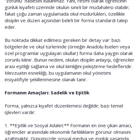
“zorunlu” ifadesini kullanmaz. Yani, resmi olarak öğrencinin
günlük kıyafeti üzerinde okulun sınırlı bir müdahalesi olabilir;
fakat çoğu zaman uygulamada okul müdürlükleri, özellikle
disiplin ve düzen açısından belirli bir forma standardı talep
eder.
Bu noktada dikkat edilmesi gereken bir detay var: bazı
bölgelerde ve okul türlerinde (örneğin Anadolu liseleri veya
özel programlar uygulayan okullar) forma daha yaygın olarak
zorunlu kılınır. Bunun nedeni, okulun disiplin anlayışı, öğrenciler
arası eşitliği sağlama ve okul kimliğini pekiştirme hedefleridir.
Mevzuatın esnekliği, bu uygulamanın okul yönetimi
insiyatifiyle şekillenmesine olanak tanır.
Formanın Amaçları: Sadelik ve Eşitlik
Forma, yalnızca kıyafet düzenlemesi değildir; bazı temel
işlevleri vardır:
1. **Eşitlik ve Sosyal Adalet:** Formanın en öne çıkan amacı,
öğrenciler arasındaki ekonomik farklılıkların görünür olmasını
azaltmaktır. Günümüzde sosyal medya ve günlük yaşamda