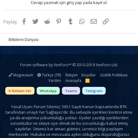
Cevap yazmak için giriş yap yada kayıt ol.
Facebook
Twitter
Reddit
Pinterest
Tumblr
WhatsApp
E-posta
Link
Paylaş:
Bitkilerin Dünyası
Forum software by XenForo™
© 2010-2019 XenForo Ltd.
Magnesium
Türkçe (TR)
İletişim
Koşullar
Gizlilik Politikası
Yardım
Anasayfa
R
S
S
✨ Reklam Ver
WhatsApp
Teams
Telegram
Yasal Uyarı: Forum Sitemiz; 5651 Sayılı Kanun kapsamında BTK
tarafından onaylı Yer Sağlayıcı'dır. Bu sebeple içerikleri kontrol etme
ya da araştırma yükümlülüğü yoktur. Üyeler yazdığı içeriklerden
sorumludur ve siteye üye olmak ile bu sorumluluğu kabul etmiş
sayılırlar. Sitemiz kar amacı gütmez, ücretsiz bilgi paylaşım
merkezidir. Hukuka ve mevzuata aykırı olduğunu düşündüğünüz