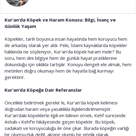
a
i
n
h
i
Kur’an’da Köpek ve Haram Konusu: Bilgi, İnanç ve
Günlük Yaşam
Köpekler, tarih boyunca insan hayatında hem koruyucu hem
de arkadaş olarak yer aldı. Peki, İslami kaynaklarda köpekler
hakkında ne söyleniyor, Kur’an’da köpek haram mıdır? Bu
soru, hem dini bilgiye hem de günlük hayat pratiklerine
dokunduğu için sıklıkla tartışılır. Konuyu dengeli ele almak, hem
metinleri doğru okumayı hem de hayatla bağ kurmayı
gerektirir.
Kur’an’da Köpeğe Dair Referanslar
Öncelikle belirtmek gerekir ki, Kur’an’da köpek kelimesi
doğrudan haram veya yasaklıkla ilişkilendirilmemiştir.
Kur’an’daki köpeklerle ilgili en bilinen örnek, Kehf suresinde
Ashab-ı Kehf’in hikâyesinde geçen köpektir. Bu köpek,
sadakati ve koruyuculuğu ile öne çıkar. Burada köpeğin varlığı
bir olumsuzluk değil, aksine olumlu bir nitelik olarak