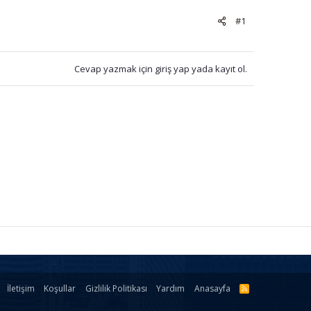
#1
Cevap yazmak için giriş yap yada kayıt ol.
İletişim
Koşullar
Gizlilik Politikası
Yardım
Anasayfa
R
S
S