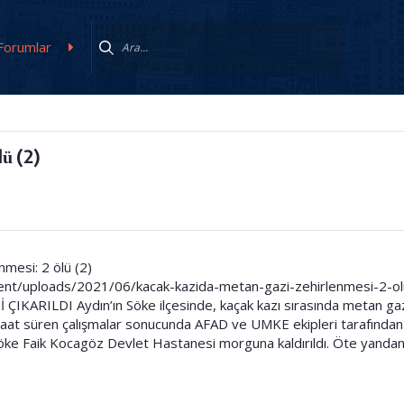
Forumlar
lü (2)
mesi: 2 ölü (2)
ent/uploads/2021/06/kacak-kazida-metan-gazi-zehirlenmesi-2-o
KARILDI Aydın’ın Söke ilçesinde, kaçak kazı sırasında metan gaz
 saat süren çalışmalar sonucunda AFAD ve UMKE ekipleri tarafından ku
 Söke Faik Kocagöz Devlet Hastanesi morguna kaldırıldı. Öte yanda