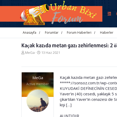
Anasayfa
Forumlar
Forum Haberleri
Haberler
Kaçak kazıda metan gazı zehirlenmesi: 2 ö
K
B
MeGa
13 Haz 2021
o
a
n
ş
u
l
y
a
u
n
Kaçak kazıda metan gazı zehirlen
MeGa
b
g
*****://sonsoz.com.tr/wp-cont
Active member
a
ı
KUYUDAKİ DEFİNECİNİN CESEDİ ÇI
ş
ç
Yaver’in (40) cesedi, yaklaşık 5
l
t
çıkartılan Yaver’in cenazesi de
a
a
t
r
kişi […]
a
i
n
h
ALINTIDIR