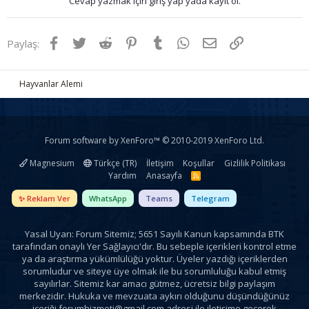
Cevap yazmak için giriş yap yada kayıt ol.
Facebook
Twitter
Reddit
Pinterest
Tumblr
WhatsApp
E-posta
Link
Paylaş:
Hayvanlar Alemi
Forum software by XenForo™
© 2010-2019 XenForo Ltd.
Magnesium
Türkçe (TR)
İletişim
Koşullar
Gizlilik Politikası
Yardım
Anasayfa
R
S
S
✨ Reklam Ver
WhatsApp
Teams
Telegram
Yasal Uyarı: Forum Sitemiz; 5651 Sayılı Kanun kapsamında BTK
tarafından onaylı Yer Sağlayıcı'dır. Bu sebeple içerikleri kontrol etme
ya da araştırma yükümlülüğü yoktur. Üyeler yazdığı içeriklerden
sorumludur ve siteye üye olmak ile bu sorumluluğu kabul etmiş
sayılırlar. Sitemiz kar amacı gütmez, ücretsiz bilgi paylaşım
merkezidir. Hukuka ve mevzuata aykırı olduğunu düşündüğünüz
içeriği
forumhizmeti@gmail.com
adresi ile iletişime geçerek