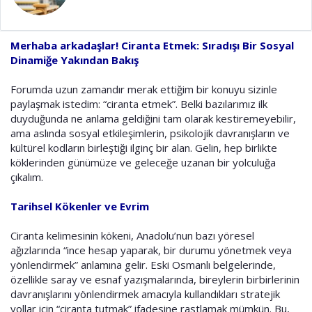
a
i
n
h
i
Merhaba arkadaşlar! Ciranta Etmek: Sıradışı Bir Sosyal
Dinamiğe Yakından Bakış
Forumda uzun zamandır merak ettiğim bir konuyu sizinle
paylaşmak istedim: “ciranta etmek”. Belki bazılarımız ilk
duyduğunda ne anlama geldiğini tam olarak kestiremeyebilir,
ama aslında sosyal etkileşimlerin, psikolojik davranışların ve
kültürel kodların birleştiği ilginç bir alan. Gelin, hep birlikte
köklerinden günümüze ve geleceğe uzanan bir yolculuğa
çıkalım.
Tarihsel Kökenler ve Evrim
Ciranta kelimesinin kökeni, Anadolu’nun bazı yöresel
ağızlarında “ince hesap yaparak, bir durumu yönetmek veya
yönlendirmek” anlamına gelir. Eski Osmanlı belgelerinde,
özellikle saray ve esnaf yazışmalarında, bireylerin birbirlerinin
davranışlarını yönlendirmek amacıyla kullandıkları stratejik
yollar için “ciranta tutmak” ifadesine rastlamak mümkün. Bu,