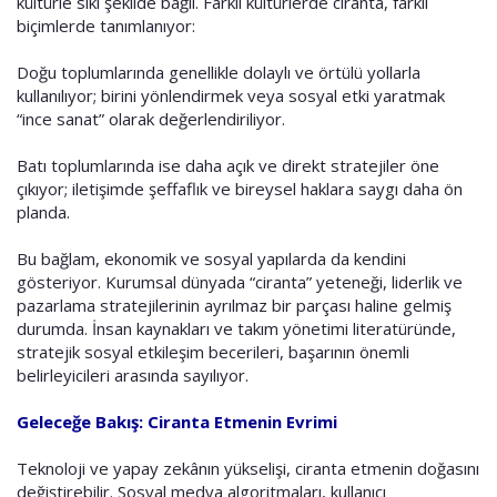
kültürle sıkı şekilde bağlı. Farklı kültürlerde ciranta, farklı
biçimlerde tanımlanıyor:
Doğu toplumlarında genellikle dolaylı ve örtülü yollarla
kullanılıyor; birini yönlendirmek veya sosyal etki yaratmak
“ince sanat” olarak değerlendiriliyor.
Batı toplumlarında ise daha açık ve direkt stratejiler öne
çıkıyor; iletişimde şeffaflık ve bireysel haklara saygı daha ön
planda.
Bu bağlam, ekonomik ve sosyal yapılarda da kendini
gösteriyor. Kurumsal dünyada “ciranta” yeteneği, liderlik ve
pazarlama stratejilerinin ayrılmaz bir parçası haline gelmiş
durumda. İnsan kaynakları ve takım yönetimi literatüründe,
stratejik sosyal etkileşim becerileri, başarının önemli
belirleyicileri arasında sayılıyor.
Geleceğe Bakış: Ciranta Etmenin Evrimi
Teknoloji ve yapay zekânın yükselişi, ciranta etmenin doğasını
değiştirebilir. Sosyal medya algoritmaları, kullanıcı