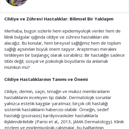
a
i
n
h
i
Cildiye ve Zührevi Hastalıklar: Bilimsel Bir Yaklaşım
Merhaba, bugün sizlerle hem epidemiyolojik veriler hem de
klinik bulgular ışığında cildiye ve zührevi hastalıkları ele
alacağız. Bu konular, hem bireysel sağlığımız hem de toplum
sağlığı açısından büyük önem taşıyor. Araştırmacı merakını
tetikleyen bir başlangıç olarak sorabiliriz: Bir hastalığın sadece
tıbbi değil, sosyal ve psikolojik boyutlarını da anlamak
mümkün mü?
Cildiye Hastalıklarının Tanımı ve Önemi
Cildiye, derinin, saçın, tırnağın ve mukoz membranların
hastalıklarını inceleyen tıp dalıdır. Dermatolojik sorunlar
yalnızca estetik kaygılar yaratmaz; birçok cilt hastalığı
sistemik hastalıkların habercisi olabilir. Örneğin, sedef
hastalığı (psoriasis) kardiyovasküler hastalıklarla
ilişkilendirilebilir (Parisi et al., 2013, JAMA Dermatology). Klinik
gözlem ve epidemiyolojik çalışmalar, bu bağlantının