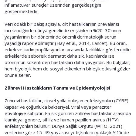
inflamatuvar süreçler üzerinden gerçekleştiğini
göstermektedir.
Veri odaklı bir bakış açısıyla, cilt hastalıklarının prevalansı
incelendiğinde dünya genelinde erişkinlerin %20–30’unun
yaşamlarının bir döneminde önemli dermatolojik sorun
yaşadığı rapor edilmiştir (Hay et al., 2014, Lancet). Bu oran,
erkek ve kadın popülasyonları arasında farklılıklar gösterebilir:
erkeklerde seboreik dermatit daha sık, kadınlarda ise
otoimmün kökenli deri hastalıkları daha yaygındır. Bu bulgular,
hem biyolojik hem de sosyal etkenlerin birleşik etkisini gözler
önüne serer.
Zührevi Hastalıkların Tanımı ve Epidemiyolojisi
Zührevi hastalıklar, cinsel yolla bulaşan enfeksiyonları (CYBE)
kapsar ve çoğunlukla bakteriyel, viral veya paraziter
etiyolojiye sahiptir. En sık görülen zührevi hastalıklar arasında
klamidya, gonore, sifiliz ve human papillomavirus (HPV)
enfeksiyonları bulunur. Dünya Sağlık Örgütü (WHO, 2021)
verilerine göre 15–49 yaş arası yetişkinlerin yaklaşık %1’inde