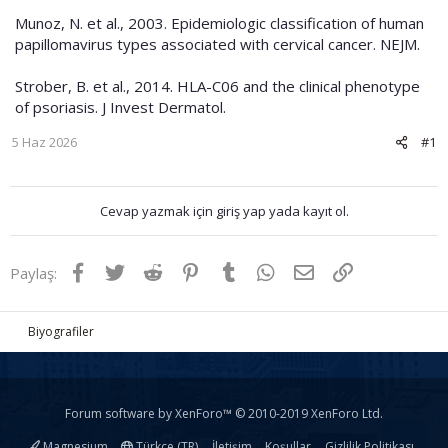
Munoz, N. et al., 2003. Epidemiologic classification of human
papillomavirus types associated with cervical cancer. NEJM.
Strober, B. et al., 2014. HLA-C06 and the clinical phenotype
of psoriasis. J Invest Dermatol.
5 Haz 2026
#1
Cevap yazmak için giriş yap yada kayıt ol.
Facebook
Twitter
Reddit
Pinterest
Tumblr
WhatsApp
E-posta
Link
Paylaş:
Biyografiler
Forum software by XenForo™
© 2010-2019 XenForo Ltd.
Magnesium
Türkçe (TR)
İletişim
Koşullar
Gizlilik Politikası