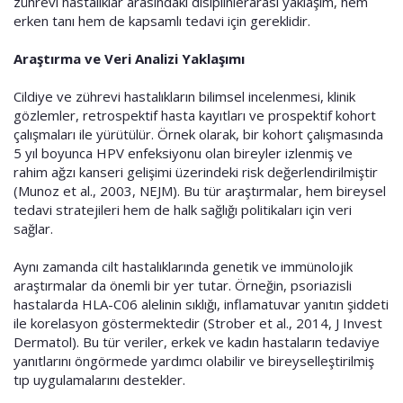
zührevi hastalıklar arasındaki disiplinlerarası yaklaşım, hem
erken tanı hem de kapsamlı tedavi için gereklidir.
Araştırma ve Veri Analizi Yaklaşımı
Cildiye ve zührevi hastalıkların bilimsel incelenmesi, klinik
gözlemler, retrospektif hasta kayıtları ve prospektif kohort
çalışmaları ile yürütülür. Örnek olarak, bir kohort çalışmasında
5 yıl boyunca HPV enfeksiyonu olan bireyler izlenmiş ve
rahim ağzı kanseri gelişimi üzerindeki risk değerlendirilmiştir
(Munoz et al., 2003, NEJM). Bu tür araştırmalar, hem bireysel
tedavi stratejileri hem de halk sağlığı politikaları için veri
sağlar.
Aynı zamanda cilt hastalıklarında genetik ve immünolojik
araştırmalar da önemli bir yer tutar. Örneğin, psoriazisli
hastalarda HLA-C06 alelinin sıklığı, inflamatuvar yanıtın şiddeti
ile korelasyon göstermektedir (Strober et al., 2014, J Invest
Dermatol). Bu tür veriler, erkek ve kadın hastaların tedaviye
yanıtlarını öngörmede yardımcı olabilir ve bireyselleştirilmiş
tıp uygulamalarını destekler.