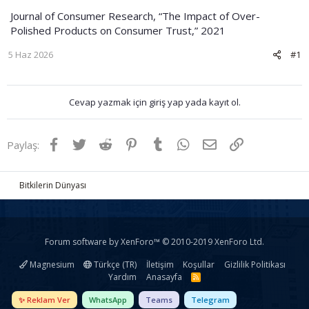
Journal of Consumer Research, “The Impact of Over-
Polished Products on Consumer Trust,” 2021
5 Haz 2026
#1
Cevap yazmak için giriş yap yada kayıt ol.
Facebook
Twitter
Reddit
Pinterest
Tumblr
WhatsApp
E-posta
Link
Paylaş:
Bitkilerin Dünyası
Forum software by XenForo™
© 2010-2019 XenForo Ltd.
Magnesium
Türkçe (TR)
İletişim
Koşullar
Gizlilik Politikası
Yardım
Anasayfa
R
S
S
✨ Reklam Ver
WhatsApp
Teams
Telegram