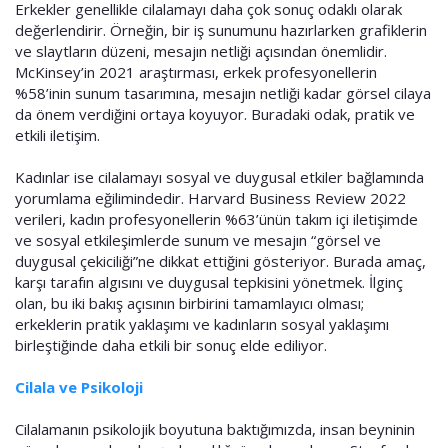
Erkekler genellikle cilalamayı daha çok sonuç odaklı olarak
değerlendirir. Örneğin, bir iş sunumunu hazırlarken grafiklerin
ve slaytların düzeni, mesajın netliği açısından önemlidir.
McKinsey’in 2021 araştırması, erkek profesyonellerin
%58’inin sunum tasarımına, mesajın netliği kadar görsel cilaya
da önem verdiğini ortaya koyuyor. Buradaki odak, pratik ve
etkili iletişim.
Kadınlar ise cilalamayı sosyal ve duygusal etkiler bağlamında
yorumlama eğilimindedir. Harvard Business Review 2022
verileri, kadın profesyonellerin %63’ünün takım içi iletişimde
ve sosyal etkileşimlerde sunum ve mesajın “görsel ve
duygusal çekiciliği”ne dikkat ettiğini gösteriyor. Burada amaç,
karşı tarafın algısını ve duygusal tepkisini yönetmek. İlginç
olan, bu iki bakış açısının birbirini tamamlayıcı olması;
erkeklerin pratik yaklaşımı ve kadınların sosyal yaklaşımı
birleştiğinde daha etkili bir sonuç elde ediliyor.
Cilala ve Psikoloji
Cilalamanın psikolojik boyutuna baktığımızda, insan beyninin