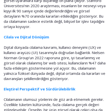
görsel uyaranlara karşı duyarlılığı ön plana çıkıyor. Stanford
Üniversitesi’nin 2020 araştırması, insanların bir nesneyi veya
kişiyi ilk 90 saniye içinde değerlendirdiğini ve görsel
detayların %70 oranında kararları etkilediğini gösteriyor. Bu
da cilalamanın sadece estetik değil, bilişsel bir işlev taşıdığını
ortaya koyuyor.
Cilala ve Dijital Dönüşüm
Dijital dünyada cilalama kavramı, kullanıcı deneyimi (UX) ve
kullanıcı arayüzü (UI) tasarımıyla doğrudan bağlantılı. Nielsen
Norman Group’un 2022 raporuna göre, iyi tasarlanmış ve
görsel olarak cilalanmış bir web sitesi, kullanıcıların %47 daha
fazla etkileşim göstermesine yol açıyor. Bu, cilalamanın
yalnızca fiziksel dünyada değil, dijital ortamda da kararları ve
davranışları şekillendirdiğini gösteriyor.
Eleştirel Perspektif ve Sürdürülebilirlik
Cilalamanın olumsuz yönlerini de göz ardı etmemek gerekir.
Özellikle tüketim kültüründe, fazla cilalama gerçek değeri
gölgeleyebilir. Örneğin, bir ürün görsel olarak çekici olsa da