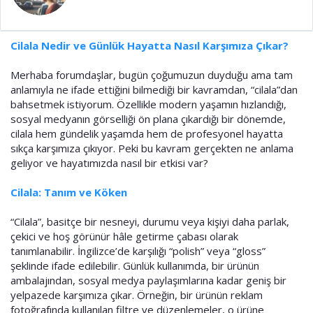
a
i
n
h
i
Cilala Nedir ve Günlük Hayatta Nasıl Karşımıza Çıkar?
Merhaba forumdaşlar, bugün çoğumuzun duyduğu ama tam
anlamıyla ne ifade ettiğini bilmediği bir kavramdan, “cilala”dan
bahsetmek istiyorum. Özellikle modern yaşamın hızlandığı,
sosyal medyanın görselliği ön plana çıkardığı bir dönemde,
cilala hem gündelik yaşamda hem de profesyonel hayatta
sıkça karşımıza çıkıyor. Peki bu kavram gerçekten ne anlama
geliyor ve hayatımızda nasıl bir etkisi var?
Cilala: Tanım ve Köken
“Cilala”, basitçe bir nesneyi, durumu veya kişiyi daha parlak,
çekici ve hoş görünür hâle getirme çabası olarak
tanımlanabilir. İngilizce’de karşılığı “polish” veya “gloss”
şeklinde ifade edilebilir. Günlük kullanımda, bir ürünün
ambalajından, sosyal medya paylaşımlarına kadar geniş bir
yelpazede karşımıza çıkar. Örneğin, bir ürünün reklam
fotoğrafında kullanılan filtre ve düzenlemeler, o ürüne