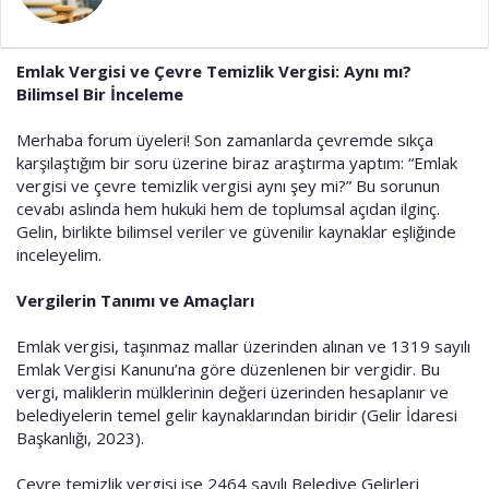
a
i
n
h
i
Emlak Vergisi ve Çevre Temizlik Vergisi: Aynı mı?
Bilimsel Bir İnceleme
Merhaba forum üyeleri! Son zamanlarda çevremde sıkça
karşılaştığım bir soru üzerine biraz araştırma yaptım: “Emlak
vergisi ve çevre temizlik vergisi aynı şey mi?” Bu sorunun
cevabı aslında hem hukuki hem de toplumsal açıdan ilginç.
Gelin, birlikte bilimsel veriler ve güvenilir kaynaklar eşliğinde
inceleyelim.
Vergilerin Tanımı ve Amaçları
Emlak vergisi, taşınmaz mallar üzerinden alınan ve 1319 sayılı
Emlak Vergisi Kanunu’na göre düzenlenen bir vergidir. Bu
vergi, maliklerin mülklerinin değeri üzerinden hesaplanır ve
belediyelerin temel gelir kaynaklarından biridir (Gelir İdaresi
Başkanlığı, 2023).
Çevre temizlik vergisi ise 2464 sayılı Belediye Gelirleri