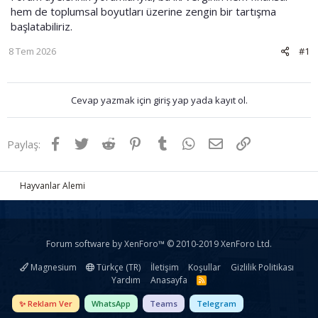
hem de toplumsal boyutları üzerine zengin bir tartışma
başlatabiliriz.
8 Tem 2026
#1
Cevap yazmak için giriş yap yada kayıt ol.
Facebook
Twitter
Reddit
Pinterest
Tumblr
WhatsApp
E-posta
Link
Paylaş:
Hayvanlar Alemi
Forum software by XenForo™
© 2010-2019 XenForo Ltd.
Magnesium
Türkçe (TR)
İletişim
Koşullar
Gizlilik Politikası
Yardım
Anasayfa
R
S
S
✨ Reklam Ver
WhatsApp
Teams
Telegram