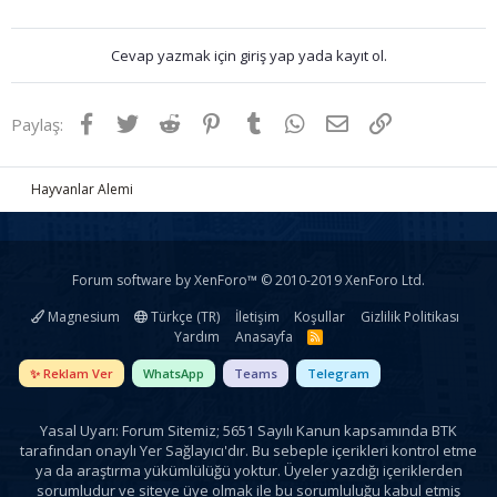
Cevap yazmak için giriş yap yada kayıt ol.
Facebook
Twitter
Reddit
Pinterest
Tumblr
WhatsApp
E-posta
Link
Paylaş:
Hayvanlar Alemi
Forum software by XenForo™
© 2010-2019 XenForo Ltd.
Magnesium
Türkçe (TR)
İletişim
Koşullar
Gizlilik Politikası
Yardım
Anasayfa
R
S
S
✨ Reklam Ver
WhatsApp
Teams
Telegram
Yasal Uyarı: Forum Sitemiz; 5651 Sayılı Kanun kapsamında BTK
tarafından onaylı Yer Sağlayıcı'dır. Bu sebeple içerikleri kontrol etme
ya da araştırma yükümlülüğü yoktur. Üyeler yazdığı içeriklerden
sorumludur ve siteye üye olmak ile bu sorumluluğu kabul etmiş