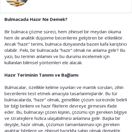
a
i
n
h
i
Bulmacada Hazır Ne Demek?
Bir bulmaca çözme süreci, hem zihinsel bir meydan okuma
hem de analitik düşünme becerilerini geliştiren bir etkinliktir.
Ancak “hazır” terimi, bulmaca dünyasında bazen kafa karıştırıcı
olabilir. Peki, bir bulmacada “hazır” olmak ne anlama gelir? Bu
yazı, bu terimin anlamını ve bu durumu incelemek için
kullanılan bilimsel yöntemleri ele alacak.
Hazır Teriminin Tanımı ve Bağlamı
Bulmacalar, özellikle kelime oyunları ve mantık soruları, zihin
becerilerini test etmek amacıyla tasarlanmışlardır. Bu tür
bulmacalarda, “hazır” olmak, genellikle çözüm sürecinde belirli
bir bilgi birikimi ve hazır fikirlerin devreye girmesini ifade
eder. Bu, bulmacayı çözen kişinin, çözümü için gereken bilgiye
ve stratejilere hızlıca ulaşabilmesi anlamına gelir. Başka bir
deyişle, hazır olmak, çözümün tamamlanması için gereken
anahtar bilgilere ve zihinsel hazırlığa sahip olmak demektir.