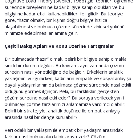
Cognitive Load Theory (Sweller, 1988) gibi teoriler, öğrenme
sürecinde bireylerin ne kadar bilgiye sahip oldukları ve bu
bilgiyi ne kadar etkili kullanabildikleri ile ilgilidir. Bu teoriye
göre, “hazır olmak”, bir kişinin doğru bilgiye hızlıca
ulaşabilmesi ve bulmaca çözme sürecinde zihinsel yükünü
minimize edebilmesi anlamına gelir.
Çeşitli Bakış Açıları ve Konu Üzerine Tartışmalar
Bir bulmacada “hazır” olmak, belirli bir bilgiye sahip olmakla
sınırlı bir durum değildir. Bu kavram, aynı zamanda çözüm
sürecinin nasıl yönetildiğine de bağlıdır. Erkeklerin analitik
yaklaşımını vurgularken, kadınların empatik ve sosyal anlayışa
dayalı yaklaşımlarının da bulmaca çözme sürecinde nasıl etkili
olduğunu görmek ilginçtir. Peki, bu farklılıklar gerçekten
çözüm sürecine nasıl etki eder? Bu soruya verilecek yanıt,
bulmacayı çözme tarzlarımızı anlamamıza yardımcı olabilir.
Belirli bir stratejiyle, analitik düşünce ile empatik anlayış
arasında nasıl bir denge kurulabilir?
Veri odaklı bir yaklaşım ile empatik bir yaklaşım arasındaki
farklar nasıl bulmacalarda bir araya gelir? Çözüm