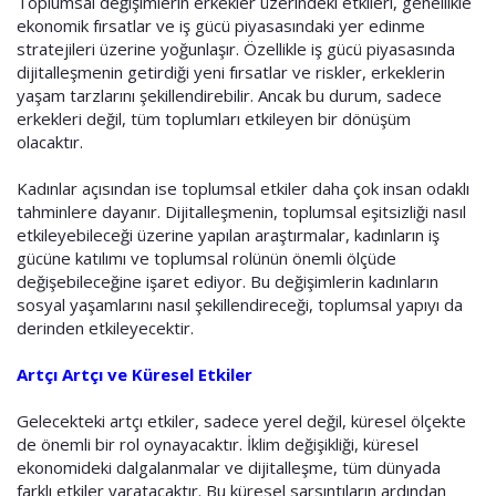
Toplumsal değişimlerin erkekler üzerindeki etkileri, genellikle
ekonomik fırsatlar ve iş gücü piyasasındaki yer edinme
stratejileri üzerine yoğunlaşır. Özellikle iş gücü piyasasında
dijitalleşmenin getirdiği yeni fırsatlar ve riskler, erkeklerin
yaşam tarzlarını şekillendirebilir. Ancak bu durum, sadece
erkekleri değil, tüm toplumları etkileyen bir dönüşüm
olacaktır.
Kadınlar açısından ise toplumsal etkiler daha çok insan odaklı
tahminlere dayanır. Dijitalleşmenin, toplumsal eşitsizliği nasıl
etkileyebileceği üzerine yapılan araştırmalar, kadınların iş
gücüne katılımı ve toplumsal rolünün önemli ölçüde
değişebileceğine işaret ediyor. Bu değişimlerin kadınların
sosyal yaşamlarını nasıl şekillendireceği, toplumsal yapıyı da
derinden etkileyecektir.
Artçı Artçı ve Küresel Etkiler
Gelecekteki artçı etkiler, sadece yerel değil, küresel ölçekte
de önemli bir rol oynayacaktır. İklim değişikliği, küresel
ekonomideki dalgalanmalar ve dijitalleşme, tüm dünyada
farklı etkiler yaratacaktır. Bu küresel sarsıntıların ardından