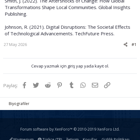
Smith, J. (2022). The Aftershocks of Change: How Global
Transformations Shape Local Communities. Global Insights
Publishing.
Johnson, R. (2021). Digital Disruptions: The Societal Effects
of Technological Advancements. TechFuture Press.
27 May 2026
#1
Cevap yazmak için giriş yap yada kayıt ol.
Facebook
Twitter
Reddit
Pinterest
Tumblr
WhatsApp
E-posta
Link
Paylaş:
Biyografiler
Forum software by XenForo™
© 2010-2019 XenForo Ltd.
Magnesium
Türkçe (TR)
İletişim
Koşullar
Gizlilik Politikası