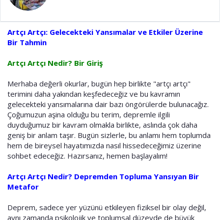
a
i
n
h
i
Artçı Artçı: Gelecekteki Yansımalar ve Etkiler Üzerine
Bir Tahmin
Artçı Artçı Nedir? Bir Giriş
Merhaba değerli okurlar, bugün hep birlikte "artçı artçı"
terimini daha yakından keşfedeceğiz ve bu kavramın
gelecekteki yansımalarına dair bazı öngörülerde bulunacağız.
Çoğumuzun aşina olduğu bu terim, depremle ilgili
duyduğumuz bir kavram olmakla birlikte, aslında çok daha
geniş bir anlam taşır. Bugün sizlerle, bu anlamı hem toplumda
hem de bireysel hayatımızda nasıl hissedeceğimiz üzerine
sohbet edeceğiz. Hazırsanız, hemen başlayalım!
Artçı Artçı Nedir? Depremden Topluma Yansıyan Bir
Metafor
Deprem, sadece yer yüzünü etkileyen fiziksel bir olay değil,
aynı zamanda psikolojik ve toplumsal düzeyde de büyük