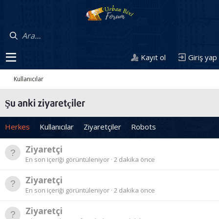
Kayıt ol
Giriş yap
Kullanıcılar
Şu anki ziyaretçiler
Herkes
Kullanıcılar
Ziyaretçiler
Robots
Ziyaretçi
En son içeriği görüntüleniyor
2 dakika önce
Ziyaretçi
En son içeriği görüntüleniyor
2 dakika önce
Ziyaretçi