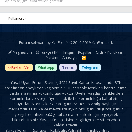
Toplamlar, gizli ziyaretçiler içerebilir.
Kullanıcılar
Forum software by XenForo™
© 2010-2019 XenForo Ltd.
Magnesium
Türkçe (TR)
İletişim
Koşullar
Gizlilik Politikası
Yardım
Anasayfa
R
S
S
✨ Reklam Ver
WhatsApp
Teams
Telegram
Yasal Uyarı: Forum Sitemiz; 5651 Sayılı Kanun kapsamında BTK
tarafından onaylı Yer Sağlayıcı'dır. Bu sebeple içerikleri kontrol etme
ya da araştırma yükümlülüğü yoktur. Üyeler yazdığı içeriklerden
sorumludur ve siteye üye olmak ile bu sorumluluğu kabul etmiş
sayılırlar. Sitemiz kar amacı gütmez, ücretsiz bilgi paylaşım
merkezidir. Hukuka ve mevzuata aykırı olduğunu düşündüğünüz
içeriği
forumhizmeti@gmail.com
adresi ile iletişime geçerek
bildirebilirsiniz. Yasal süre içerisinde ilgili içerikler sitemizden
kaldırılacaktır.
Savaş Forum
Şantiye
Kalabalık Yalnızlık
knight online