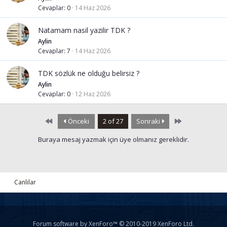
Cevaplar
0
14 Haz 2026
Natamam nasil yazilir TDK ?
Aylin
Cevaplar
7
14 Haz 2026
TDK sözlük ne olduğu belirsiz ?
Aylin
Cevaplar
0
12 Haz 2026
First
Last
Önceki
2 of 27
Sonraki
Buraya mesaj yazmak için üye olmanız gereklidir.
Canlılar
Forum software by XenForo™
© 2010-2019 XenForo Ltd.