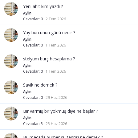
Yeni ahit kim yazdı ?
Aylin
Cevaplar
0
2 Tem 2026
Yay burcunun günü nedir ?
Aylin
Cevaplar
0
1 Tem 2026
stelyum burç hesaplama ?
Aylin
Cevaplar
0
1 Tem 2026
Savik ne demek ?
Aylin
Cevaplar
0
29 Haz 2026
Bir varmış bir yokmuş diye ne başlar ?
Aylin
Cevaplar
5
25 Haz 2026
Bulmacada Sümer su tanrısı ne demek ?