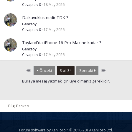
Cevaplar
0
18 May 2026
Dalkavukluk nedir TDK ?
Gencsoy
Cevaplar
0
17 May 2026
Tayland'da iPhone 16 Pro Max ne kadar ?
Gencsoy
Cevaplar
0
17 May 2026
First
Last
Önceki
3 of 34
Sonraki
Buraya mesaj yazmak için üye olmanız gereklidir.
Bilgi Bankası
Forum software by XenForo™
© 2010-2019 XenForo Ltd.