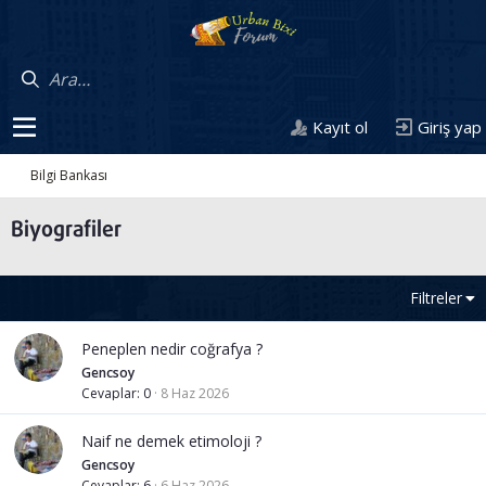
Kayıt ol
Giriş yap
Bilgi Bankası
Biyografiler
Filtreler
Peneplen nedir coğrafya ?
Gencsoy
Cevaplar
0
8 Haz 2026
Naif ne demek etimoloji ?
Gencsoy
Cevaplar
6
6 Haz 2026