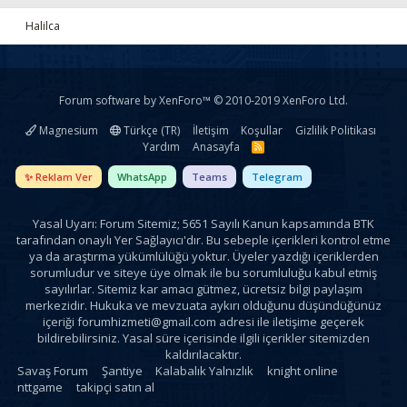
Halilca
Forum software by XenForo™
© 2010-2019 XenForo Ltd.
Magnesium
Türkçe (TR)
İletişim
Koşullar
Gizlilik Politikası
Yardım
Anasayfa
R
S
S
✨ Reklam Ver
WhatsApp
Teams
Telegram
Yasal Uyarı: Forum Sitemiz; 5651 Sayılı Kanun kapsamında BTK
tarafından onaylı Yer Sağlayıcı'dır. Bu sebeple içerikleri kontrol etme
ya da araştırma yükümlülüğü yoktur. Üyeler yazdığı içeriklerden
sorumludur ve siteye üye olmak ile bu sorumluluğu kabul etmiş
sayılırlar. Sitemiz kar amacı gütmez, ücretsiz bilgi paylaşım
merkezidir. Hukuka ve mevzuata aykırı olduğunu düşündüğünüz
içeriği
forumhizmeti@gmail.com
adresi ile iletişime geçerek
bildirebilirsiniz. Yasal süre içerisinde ilgili içerikler sitemizden
kaldırılacaktır.
Savaş Forum
Şantiye
Kalabalık Yalnızlık
knight online
nttgame
takipçi satın al