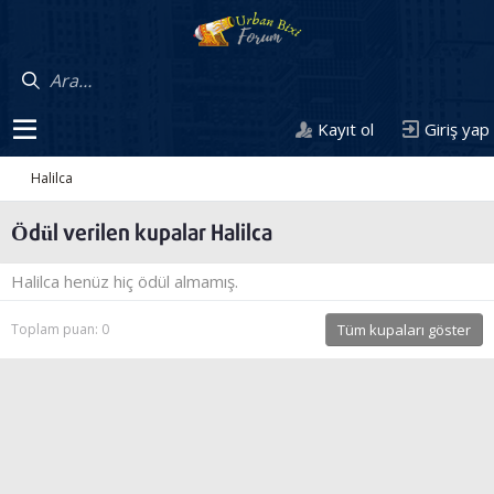
Kayıt ol
Giriş yap
Halilca
Ödül verilen kupalar Halilca
Halilca henüz hiç ödül almamış.
Toplam puan: 0
Tüm kupaları göster