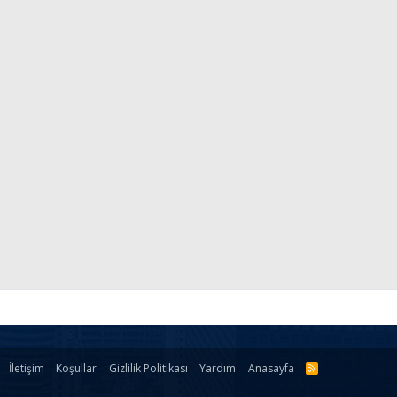
İletişim
Koşullar
Gizlilik Politikası
Yardım
Anasayfa
R
S
S