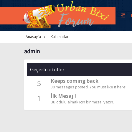
Anasayfa
Kullanıcılar
admin
Geçerli ödüller
Keeps coming back
5
30 messages posted. You must like it here!
İlk Mesaj !
1
Bu ödülü almak için bir mesaj yazın.