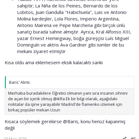
sahiptir; La Niña de los Peines, Bernardo de los
Lobitos, Juan Gandulla "Habichuela", Luis ve Antonio
Molina kardeşler, Lola Flores, Imperio Argentina,
Antonio Mairena ve Pepe Marchena gibi birçok ünlü
sanatçı burada sahne almıştır. Ayrıca, Kral Alfonso XIII,
yazar Ernest Hemingway, boğa güreşçisi Luís Miguel
Dominguín ve aktris Ava Gardner gibi isimler de bu
mekanı ziyaret etmiştir
Kısa oldu ama eklemesem eksik kalacaktı sanki
Baris' Alıntı:
Merhaba buradakilere Öğretici olmanın yanı sıra insanın zihnini
de açan bir içerik olmuş @ikRa Ek bir bilgi olarak, aşağıdaki
noktalar da işine yarayabilir Madrid'de flamenko izlemek için
birkaç popüler mekan Uzun
Kısaca söylemek gerekirse
@Baris
, konu henüz kapanmış
değil
26 May 2026
#9