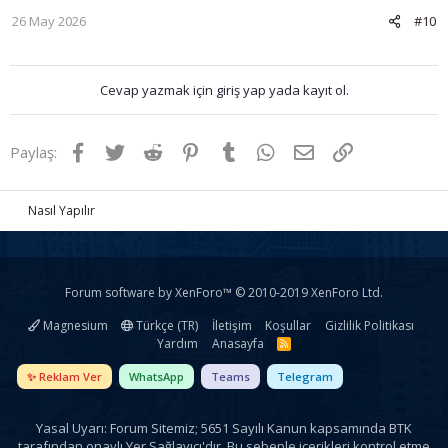
26 May 2026
#10
Cevap yazmak için giriş yap yada kayıt ol.
Facebook
Twitter
Reddit
Pinterest
Tumblr
WhatsApp
E-posta
Link
Paylaş:
Nasıl Yapılır
Forum software by XenForo™
© 2010-2019 XenForo Ltd.
Magnesium
Türkçe (TR)
İletişim
Koşullar
Gizlilik Politikası
Yardım
Anasayfa
R
S
S
✨ Reklam Ver
WhatsApp
Teams
Telegram
Yasal Uyarı: Forum Sitemiz; 5651 Sayılı Kanun kapsamında BTK
tarafından onaylı Yer Sağlayıcı'dır. Bu sebeple içerikleri kontrol etme