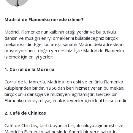
a
i
n
h
i
Madrid'de Flamenko nerede izlenir?
Madrid, Flamenko'nun kalbinin attığı yerdir ve bu tutkulu
dansın ve müziğin en iyi örneklerini bulabileceğiniz birçok
mekanı vardır. Eğer bu ateşli sanatın Madrid'deki adreslerini
araştırıyorsanız, doğru yerdesiniz. İşte Madrid'de Flamenko
izlemek için en iyi yerler:
1.
Corral de la Morería
Corral de la Morería, Madrid'in en eski ve en ünlü Flamenko
kulüplerinden biridir. 1956'dan beri hizmet veren bu mekan,
birçok ünlü dansçıyı ve müzisyeni ağırlamıştır. Gerçek bir
Flamenko deneyimi yaşamak isteyenler için ideal bir seçimdir.
2.
Café de Chinitas
Café de Chinitas, tarih boyunca birçok ünlüyü ağırlamıştır ve
Madrid'in Flamenko sahnesinde önemli bir yere sahiptir.