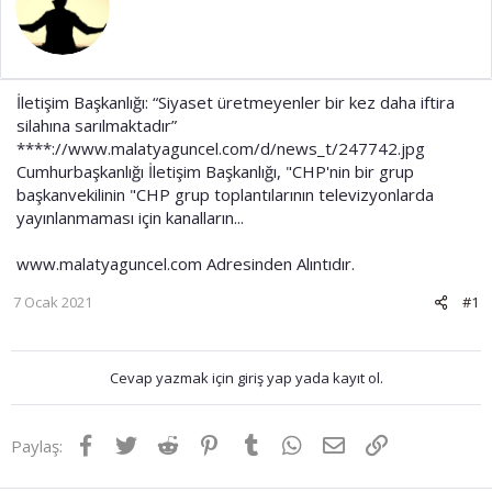
t
r
a
i
n
h
i
İletişim Başkanlığı: “Siyaset üretmeyenler bir kez daha iftira
silahına sarılmaktadır”
****://www.malatyaguncel.com/d/news_t/247742.jpg​
Cumhurbaşkanlığı İletişim Başkanlığı, "CHP'nin bir grup
başkanvekilinin "CHP grup toplantılarının televizyonlarda
yayınlanmaması için kanalların...
www.malatyaguncel.com
Adresinden Alıntıdır.
7 Ocak 2021
#1
Cevap yazmak için giriş yap yada kayıt ol.
Facebook
Twitter
Reddit
Pinterest
Tumblr
WhatsApp
E-posta
Link
Paylaş: