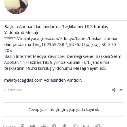
t
r
a
i
n
h
i
Başkan Apohan’dan Jandarma Teşkilatının 182. Kuruluş
Yıldönümü Mesajı
*****://malatyacagdas.com/i/dosya/haber/baskan-apohan-
dan-jandarma-tes_1623597882_hNF65U.jpg/jpg-80-370-
208
Basın İnternet Medya Yayıncıler Derneği Genel Başkanı Selim
Apohan 14 Haziran 1839 yılında kurulan Türk Jandarma
teşkilatının 182'ci kuruluş yıldönümü Mesajı Yayımladı.
malatyacagdas.com Adresinden Alıntıdır.
13 Haz 2021
#1
Cevap yazmak için giriş yap yada kayıt ol.
Facebook
Twitter
Reddit
Pinterest
Tumblr
WhatsApp
E-posta
Link
Paylaş: