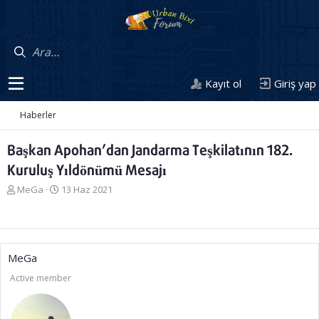
Kayıt ol
Giriş yap
Haberler
Başkan Apohan’dan Jandarma Teşkilatının 182.
Kuruluş Yıldönümü Mesajı
K
B
MeGa
13 Haz 2021
o
a
n
ş
u
l
y
a
u
n
MeGa
b
g
Active member
a
ı
ş
ç
l
t
a
a