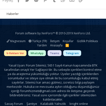
Haberler
Forum software by XenForo™
© 2010-2019 XenForo Ltd.
Magnesium
Türkçe (TR)
İletişim
Koşullar
Gizlilik Politikası
Yardım
Anasayfa
R
S
S
✨ Reklam Ver
WhatsApp
Teams
Telegram
Yasal Uyarı: Forum Sitemiz; 5651 Sayılı Kanun kapsamında BTK
tarafından onaylı Yer Sağlayıcı'dır. Bu sebeple içerikleri kontrol etme
ya da araştırma yükümlülüğü yoktur. Üyeler yazdığı içeriklerden
sorumludur ve siteye üye olmak ile bu sorumluluğu kabul etmiş
sayılırlar. Sitemiz kar amacı gütmez, ücretsiz bilgi paylaşım
merkezidir. Hukuka ve mevzuata aykırı olduğunu düşündüğünüz
içeriği
forumhizmeti@gmail.com
adresi ile iletişime geçerek
bildirebilirsiniz. Yasal süre içerisinde ilgili içerikler sitemizden
kaldırılacaktır.
Savaş Forum
Şantiye
Kalabalık Yalnızlık
knight online