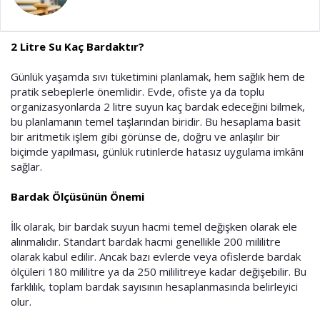
a
i
n
h
i
2 Litre Su Kaç Bardaktır?
Günlük yaşamda sıvı tüketimini planlamak, hem sağlık hem de
pratik sebeplerle önemlidir. Evde, ofiste ya da toplu
organizasyonlarda 2 litre suyun kaç bardak edeceğini bilmek,
bu planlamanın temel taşlarından biridir. Bu hesaplama basit
bir aritmetik işlem gibi görünse de, doğru ve anlaşılır bir
biçimde yapılması, günlük rutinlerde hatasız uygulama imkânı
sağlar.
Bardak Ölçüsünün Önemi
İlk olarak, bir bardak suyun hacmi temel değişken olarak ele
alınmalıdır. Standart bardak hacmi genellikle 200 mililitre
olarak kabul edilir. Ancak bazı evlerde veya ofislerde bardak
ölçüleri 180 mililitre ya da 250 mililitreye kadar değişebilir. Bu
farklılık, toplam bardak sayısının hesaplanmasında belirleyici
olur.