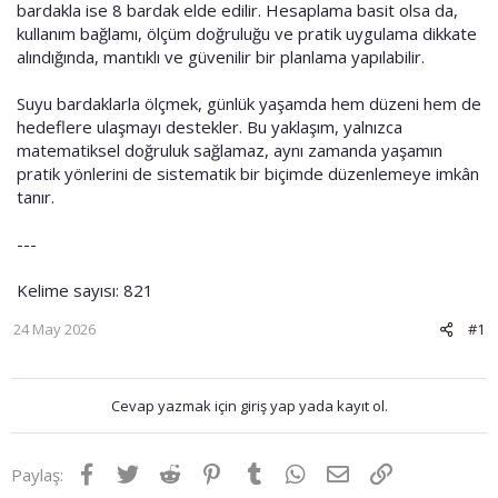
bardakla ise 8 bardak elde edilir. Hesaplama basit olsa da,
kullanım bağlamı, ölçüm doğruluğu ve pratik uygulama dikkate
alındığında, mantıklı ve güvenilir bir planlama yapılabilir.
Suyu bardaklarla ölçmek, günlük yaşamda hem düzeni hem de
hedeflere ulaşmayı destekler. Bu yaklaşım, yalnızca
matematiksel doğruluk sağlamaz, aynı zamanda yaşamın
pratik yönlerini de sistematik bir biçimde düzenlemeye imkân
tanır.
---
Kelime sayısı: 821
24 May 2026
#1
Cevap yazmak için giriş yap yada kayıt ol.
Facebook
Twitter
Reddit
Pinterest
Tumblr
WhatsApp
E-posta
Link
Paylaş: