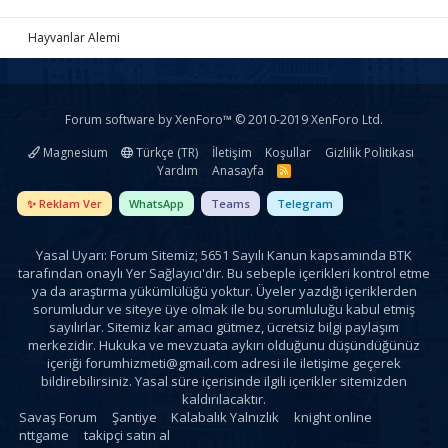
Hayvanlar Alemi
Forum software by XenForo™
© 2010-2019 XenForo Ltd.
Magnesium
Türkçe (TR)
İletişim
Koşullar
Gizlilik Politikası
Yardım
Anasayfa
R
S
S
✨ Reklam Ver
WhatsApp
Teams
Telegram
Yasal Uyarı: Forum Sitemiz; 5651 Sayılı Kanun kapsamında BTK
tarafından onaylı Yer Sağlayıcı'dır. Bu sebeple içerikleri kontrol etme
ya da araştırma yükümlülüğü yoktur. Üyeler yazdığı içeriklerden
sorumludur ve siteye üye olmak ile bu sorumluluğu kabul etmiş
sayılırlar. Sitemiz kar amacı gütmez, ücretsiz bilgi paylaşım
merkezidir. Hukuka ve mevzuata aykırı olduğunu düşündüğünüz
içeriği
forumhizmeti@gmail.com
adresi ile iletişime geçerek
bildirebilirsiniz. Yasal süre içerisinde ilgili içerikler sitemizden
kaldırılacaktır.
Savaş Forum
Şantiye
Kalabalık Yalnızlık
knight online
nttgame
takipçi satın al